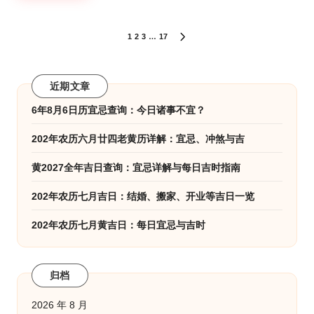
文
1
2
3
…
17
NEXT
PAGE
章
分
近期文章
页
6年8月6日历宜忌查询：今日诸事不宜？
202年农历六月廿四老黄历详解：宜忌、冲煞与吉
黄2027全年吉日查询：宜忌详解与每日吉时指南
202年农历七月吉日：结婚、搬家、开业等吉日一览
202年农历七月黄吉日：每日宜忌与吉时
归档
2026 年 8 月