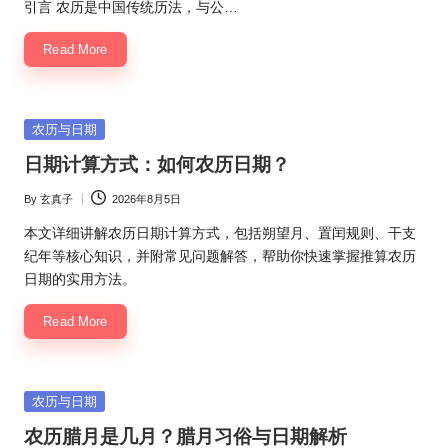
by
引言 农历是中国传统历法，与公…
Read More
Posted
农历与日期
in
日期计算方式：如何农历日期？
By
玄真子
2026年8月5日
Posted
by
本文详细讲解农历日期计算方式，包括朔望月、置闰规则、干支
纪年等核心知识，并附常见问题解答，帮助你快速掌握推算农历
日期的实用方法。
Read More
Posted
农历与日期
in
农历腊月是几月？腊月习俗与日期解析