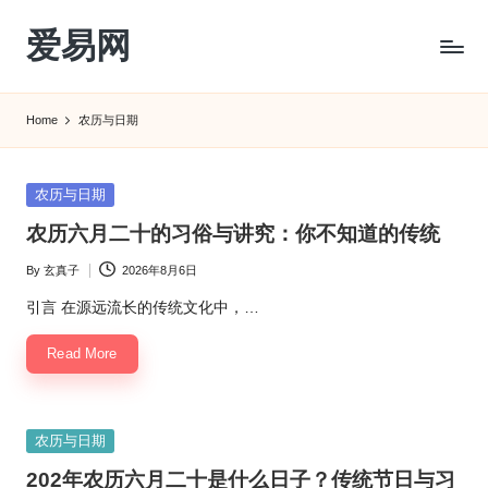
爱易网
Skip
to
公
content
历
Home
农历与日期
阳
历
转
Posted
农历与日期
农
in
农历六月二十的习俗与讲究：你不知道的传统
历
阴
By
玄真子
2026年8月6日
Posted
历
by
查
引言 在源远流长的传统文化中，…
询
Read More
_2ebc.com
Posted
农历与日期
in
202年农历六月二十是什么日子？传统节日与习