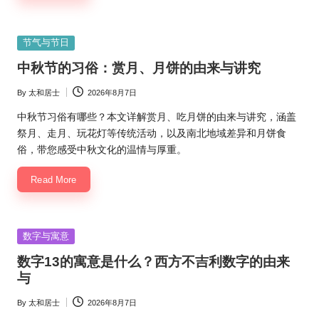
Posted
节气与节日
in
中秋节的习俗：赏月、月饼的由来与讲究
By
太和居士
2026年8月7日
Posted
by
中秋节习俗有哪些？本文详解赏月、吃月饼的由来与讲究，涵盖
祭月、走月、玩花灯等传统活动，以及南北地域差异和月饼食
俗，带您感受中秋文化的温情与厚重。
Read More
Posted
数字与寓意
in
数字13的寓意是什么？西方不吉利数字的由来
与
By
太和居士
2026年8月7日
Posted