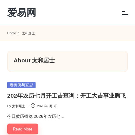
爱易网
Skip
to
公
content
历
Home
太和居士
阳
历
转
农
About 太和居士
历
阴
历
Posted
查
老黄历与宜忌
in
询
202年农历七月开工吉查询：开工大吉事业腾飞
_2ebc.com
By
太和居士
2026年8月8日
Posted
by
今日黄历概览 2026年农历七…
Read More