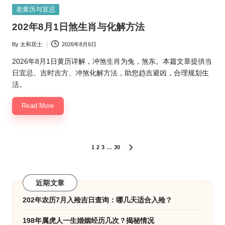
Posted
老黄历与宜忌
in
202年8月1日煞生肖与化解方法
By
太和居士
2026年8月6日
Posted
by
2026年8月1日黄历详解，冲煞生肖为兔，煞东。本篇文章提供当
日宜忌、吉时吉方、冲煞化解方法，助您趋吉避凶，合理规划生
活。
Read More
文
1
2
3
…
30
NEXT
PAGE
章
分
近期文章
页
202年农历7月入殓吉日查询：哪几天适合入殓？
198年属虎人一生婚姻经历几次？揭秘情况