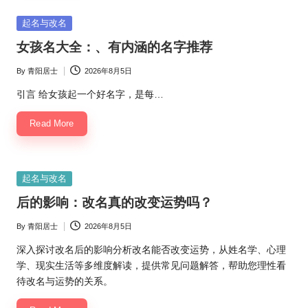
Posted
起名与改名
in
女孩名大全：、有内涵的名字推荐
By
青阳居士
2026年8月5日
Posted
by
引言 给女孩起一个好名字，是每…
Read More
Posted
起名与改名
in
后的影响：改名真的改变运势吗？
By
青阳居士
2026年8月5日
Posted
by
深入探讨改名后的影响分析改名能否改变运势，从姓名学、心理
学、现实生活等多维度解读，提供常见问题解答，帮助您理性看
待改名与运势的关系。