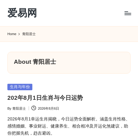
爱易网
Skip
to
公
content
历
Home
青阳居士
阳
历
转
农
About 青阳居士
历
阴
历
Posted
查
生肖与年份
in
询
202年8月1日生肖与今日运势
_2ebc.com
By
青阳居士
2026年8月6日
Posted
by
2026年8月1幸运生肖揭晓，今日运势全面解析。涵盖生肖性格、
感情婚姻、事业财运、健康养生、相合相冲及开运化煞建议，助
你把握先机，趋吉避凶。