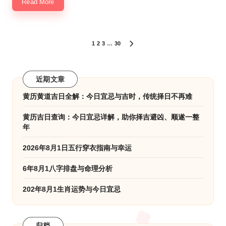
Read More
文
1
2
3
…
30
NEXT
PAGE
章
分
近期文章
页
黄历黄道吉日全解：今日宜忌与吉时，传统择日不再难
黄历吉日查询：今日宜忌详解，助你择吉避凶、顺遂一整
年
2026年8月1日五行穿衣指南与幸运
6年8月1八字排盘与命理分析
202年8月1生肖运势与今日宜忌
归档