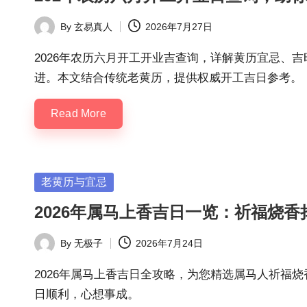
By
玄易真人
2026年7月27日
Posted
by
2026年农历六月开工开业吉查询，详解黄历宜忌、
进。本文结合传统老黄历，提供权威开工吉日参考。
Read More
Posted
老黄历与宜忌
in
2026年属马上香吉日一览：祈福烧香
By
无极子
2026年7月24日
Posted
by
2026年属马上香吉日全攻略，为您精选属马人祈福
日顺利，心想事成。