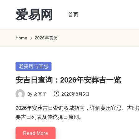
爱易网
首页
Skip
to
公
content
历
Home
2026年黄历
阳
历
转
Posted
老黄历与宜忌
农
in
安吉日查询：2026年安葬吉一览
历
阴
By
玄真子
2026年8月5日
Posted
历
by
查
2026年安葬吉日查询权威指南，详解黄历宜忌、吉
询
要吉日列表及传统择日原则。
_2ebc.com
Read More