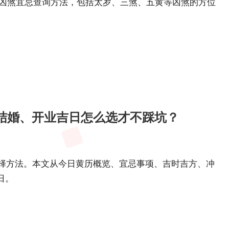
6年凶煞宜忌查询方法，包括太岁、三煞、五黄等凶煞的方位
。
、结婚、开业吉日怎么选才不踩坑？
选择方法。本文从今日黄历概览、宜忌事项、吉时吉方、冲
日。