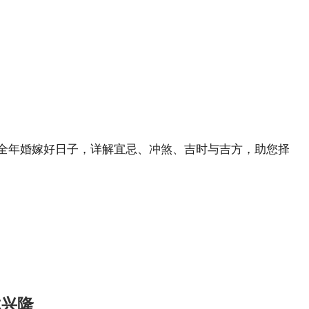
理全年婚嫁好日子，详解宜忌、冲煞、吉时与吉方，助您择
你兴隆