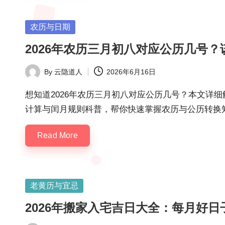
Posted
农历与日期
in
2026年农历三月初八对应公历几号
By
云隐道人
2026年6月16日
Posted
by
想知道2026年农历三月初八对应公历几号？本文详
计算与闰月规则科普，帮你快速掌握农历与公历转换
Read More
Posted
老黄历与宜忌
in
2026年搬家入宅吉日大全：每月好