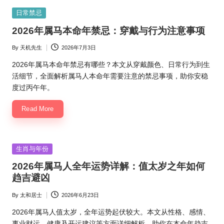
Posted
日常禁忌
in
2026年属马本命年禁忌：穿戴与行为注意事项
By
天机先生
2026年7月3日
Posted
by
2026年属马本命年禁忌有哪些？本文从穿戴颜色、日常行为到生
活细节，全面解析属马人本命年需要注意的禁忌事项，助你安稳
度过丙午年。
Read More
Posted
生肖与年份
in
2026年属马人全年运势详解：值太岁之年如何
趋吉避凶
By
太和居士
2026年6月23日
Posted
by
2026年属马人值太岁，全年运势起伏较大。本文从性格、感情、
事业财运、健康及开运建议等方面详细解析，助你在本命年趋吉