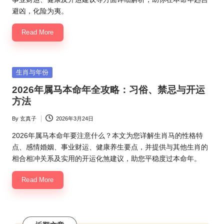
避凶，化险为夷。
Read More
Posted
生肖与年份
in
2026年属马本命年全攻略：习俗、禁忌与开运
方法
By
玄真子
2026年3月24日
Posted
by
2026年属马本命年要注意什么？本文为您详解生肖马的性格特
点、感情婚姻、事业财运、健康养生要点，并提供与其他生肖的
相合相冲关系及实用的开运化煞建议，助您平稳度过本命年。
Read More