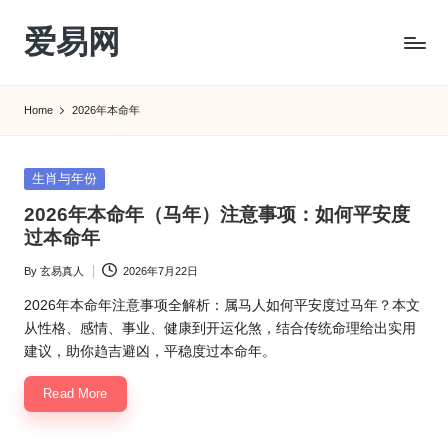
爱易网
Skip
to
公
content
历
Home
2026年本命年
阳
历
转
Posted
生肖与年份
农
in
2026年本命年（马年）注意事项：如何平安度
历
过本命年
阴
历
By
玄易真人
2026年7月22日
Posted
查
by
询
2026年本命年注意事项全解析：属马人如何平安度过马年？本文
_2ebc.com
从性格、感情、事业、健康到开运化煞，结合传统命理给出实用
建议，助你趋吉避凶，平稳度过本命年。
Read More