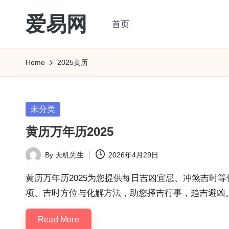
爱易网
首页
Skip
to
公
content
历
Home
2025黄历
阳
历
转
Posted
未分类
农
in
黄历万年历2025
历
阴
By
天机先生
2026年4月29日
Posted
历
by
查
黄历万年历2025为您提供每日吉凶宜忌、冲煞吉时等
询
项、吉时方位与化解方法，助您择吉行事，趋吉避凶
_2ebc.com
Read More