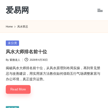
爱易网
Skip
to
公
content
历
Home
风水禁忌
阳
历
转
Posted
未分类
农
in
风水大师排名前十位
历
阴
By
紫微道人
2026年4月30日
Posted
历
by
查
揭秘风水大师排名前十位，从风水原理到布局实操，再到常见禁
询
忌与改善建议，用实用派方法教你如何借助五行气场调整家居与
_2ebc.com
办公环境，真正提升运势。
Read More