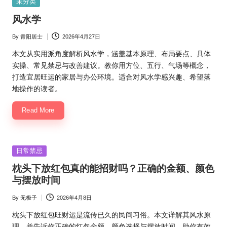
Posted
未分类
in
风水学
By
青阳居士
2026年4月27日
Posted
by
本文从实用派角度解析风水学，涵盖基本原理、布局要点、具体
实操、常见禁忌与改善建议。教你用方位、五行、气场等概念，
打造宜居旺运的家居与办公环境。适合对风水学感兴趣、希望落
地操作的读者。
Read More
Posted
日常禁忌
in
枕头下放红包真的能招财吗？正确的金额、颜色
与摆放时间
By
无极子
2026年4月8日
Posted
by
枕头下放红包旺财运是流传已久的民间习俗。本文详解其风水原
理，并告诉你正确的红包金额、颜色选择与摆放时间，助你有效