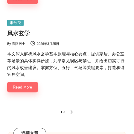
Posted
未分类
in
风水玄学
By
青阳居士
2026年3月25日
Posted
by
本文深入解析风水玄学基本原理与核心要点，提供家居、办公室
等场景的具体实操步骤，列举常见误区与禁忌，并给出切实可行
的风水改善建议。掌握方位、五行、气场等关键要素，打造和谐
宜居空间。
Read More
文
1
2
NEXT
PAGE
章
分
近期文章