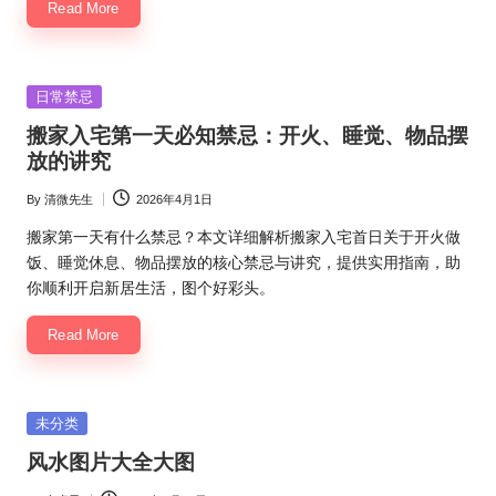
Read More
Posted
日常禁忌
in
搬家入宅第一天必知禁忌：开火、睡觉、物品摆
放的讲究
By
清微先生
2026年4月1日
Posted
by
搬家第一天有什么禁忌？本文详细解析搬家入宅首日关于开火做
饭、睡觉休息、物品摆放的核心禁忌与讲究，提供实用指南，助
你顺利开启新居生活，图个好彩头。
Read More
Posted
未分类
in
风水图片大全大图