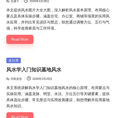
By
太虚子
2026年3月28日
Posted
by
本文提供风水图片大全大图，深入解析风水基本原理、布局核心
要点及具体实操步骤。涵盖住宅、办公室、商铺等场景的实用风
水应用，并列出常见误区与禁忌，助您通过调整方位、五行与气
场，科学改善家居与工作环境。
Read More
Posted
未分类
in
风水学入门知识墓地风水
By
天机先生
2026年3月25日
Posted
by
本文系统讲解风水学入门知识墓地风水的核心原理、布局要点与
实操应用。涵盖龙脉、明堂、水法、方位五行等关键要素，提供
具体选址步骤、常见禁忌与实用改善建议，助您理解并应用墓地
风水知识。
Read More