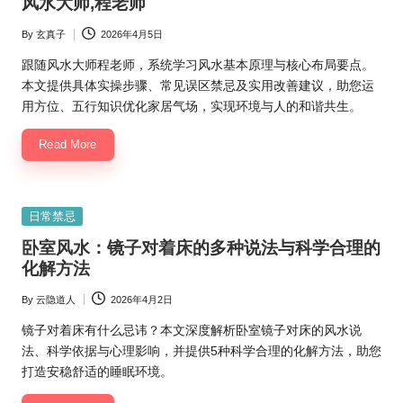
风水大师,程老师
By
玄真子
2026年4月5日
Posted
by
跟随风水大师程老师，系统学习风水基本原理与核心布局要点。
本文提供具体实操步骤、常见误区禁忌及实用改善建议，助您运
用方位、五行知识优化家居气场，实现环境与人的和谐共生。
Read More
Posted
日常禁忌
in
卧室风水：镜子对着床的多种说法与科学合理的
化解方法
By
云隐道人
2026年4月2日
Posted
by
镜子对着床有什么忌讳？本文深度解析卧室镜子对床的风水说
法、科学依据与心理影响，并提供5种科学合理的化解方法，助您
打造安稳舒适的睡眠环境。