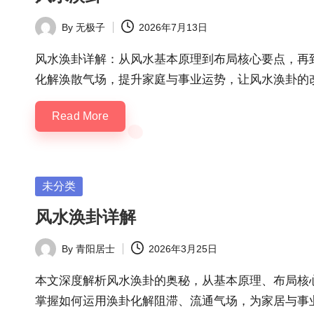
By
无极子
2026年7月13日
Posted
by
风水涣卦详解：从风水基本原理到布局核心要点，再
化解涣散气场，提升家庭与事业运势，让风水涣卦的
Read More
Posted
未分类
in
风水涣卦详解
By
青阳居士
2026年3月25日
Posted
by
本文深度解析风水涣卦的奥秘，从基本原理、布局核
掌握如何运用涣卦化解阻滞、流通气场，为家居与事