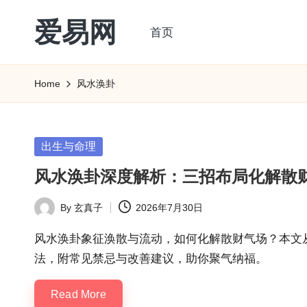
爱易网
首页
Skip
to
公
content
历
Home
风水涣卦
阳
历
转
Posted
出生与命理
农
in
风水涣卦深度解析：三招布局化解散
历
阴
By
玄真子
2026年7月30日
Posted
历
by
查
风水涣卦象征涣散与流动，如何化解散财气场？本文
询
法，附常见禁忌与改善建议，助你聚气纳福。
_2ebc.com
Read More