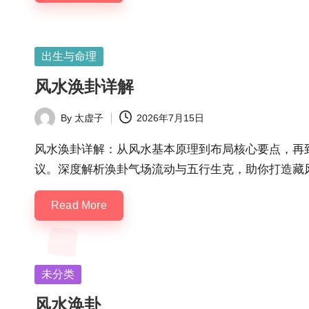
Posted
出生与命理
in
风水涣卦详解
By
太虚子
2026年7月15日
Posted
by
风水涣卦详解：从风水基本原理到布局核心要点，再
议。深度解析涣卦气场流动与五行生克，助你打造藏
Read More
Posted
未分类
in
风水涣卦