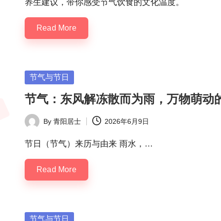
养生建议，带你感受节气饮食的文化温度。
Read More
Posted
节气与节日
in
节气：东风解冻散而为雨，万物萌动
By
青阳居士
2026年6月9日
Posted
by
节日（节气）来历与由来 雨水，…
Read More
Posted
节气与节日