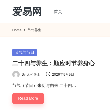
爱易网
首页
Skip
to
公
content
历
Home
节气养生
阳
历
转
Posted
节气与节日
农
in
二十四与养生：顺应时节养身心
历
阴
By
太和居士
2026年8月5日
Posted
历
by
查
节气（节日）来历与由来 二十四…
询
Read More
_2ebc.com