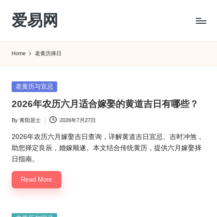
爱易网
Skip
to
公
content
历
Home
老黄历择日
阳
历
转
Posted
老黄历与宜忌
农
in
2026年农历六月适合嫁娶的黄道吉日有哪些？
历
阴
By
青阳居士
2026年7月27日
Posted
历
by
查
2026年农历六月嫁娶吉日查询，详解黄道吉日宜忌、吉时冲煞，
询
助您择定良辰，婚嫁顺遂。本文结合传统黄历，提供六月嫁娶择
_2ebc.com
日指南。
Read More