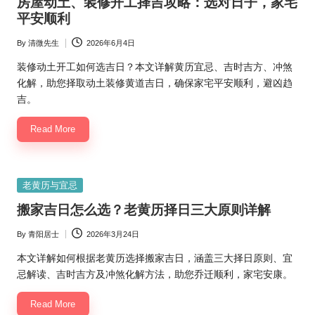
房屋动土、装修开工择吉攻略：选对日子，家宅
平安顺利
By
清微先生
2026年6月4日
Posted
by
装修动土开工如何选吉日？本文详解黄历宜忌、吉时吉方、冲煞
化解，助您择取动土装修黄道吉日，确保家宅平安顺利，避凶趋
吉。
Read More
Posted
老黄历与宜忌
in
搬家吉日怎么选？老黄历择日三大原则详解
By
青阳居士
2026年3月24日
Posted
by
本文详解如何根据老黄历选择搬家吉日，涵盖三大择日原则、宜
忌解读、吉时吉方及冲煞化解方法，助您乔迁顺利，家宅安康。
Read More