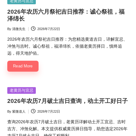
Posted
老黄历与宜忌
in
2026年农历六月祭祀吉日推荐：诚心祭祖，福
泽绵长
By
清微先生
2026年7月22日
Posted
by
2026年农历六月祭祀吉日推荐：为您精选黄道吉日，详解宜忌、
冲煞与吉时。诚心祭祖，福泽绵长，依循老黄历择日，慎终追
远，得天地护佑。
Read More
Posted
老黄历与宜忌
in
2026年农历7月破土吉日查询，动土开工好日子
By
紫微道人
2026年7月22日
Posted
by
查询2026年农历7月破土吉日，老黄历详解动土开工宜忌、吉时
吉方、冲煞化解。本文提供权威黄历择日指导，助您选定2026年
农历7月破土吉日，确保工程顺利。