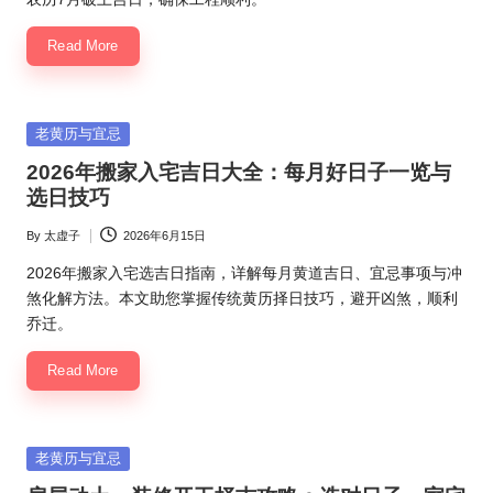
Read More
Posted
老黄历与宜忌
in
2026年搬家入宅吉日大全：每月好日子一览与
选日技巧
By
太虚子
2026年6月15日
Posted
by
2026年搬家入宅选吉日指南，详解每月黄道吉日、宜忌事项与冲
煞化解方法。本文助您掌握传统黄历择日技巧，避开凶煞，顺利
乔迁。
Read More
Posted
老黄历与宜忌
in