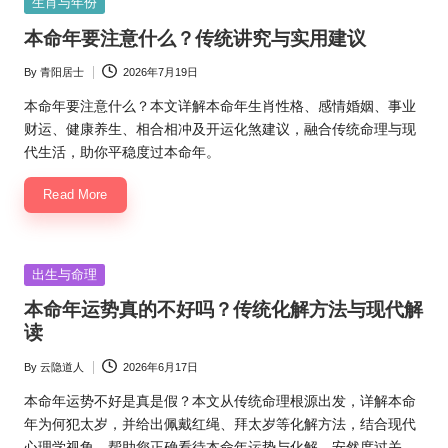
Posted
生肖与年份
in
本命年要注意什么？传统讲究与实用建议
By
青阳居士
2026年7月19日
Posted
by
本命年要注意什么？本文详解本命年生肖性格、感情婚姻、事业
财运、健康养生、相合相冲及开运化煞建议，融合传统命理与现
代生活，助你平稳度过本命年。
Read More
Posted
出生与命理
in
本命年运势真的不好吗？传统化解方法与现代解
读
By
云隐道人
2026年6月17日
Posted
by
本命年运势不好是真是假？本文从传统命理根源出发，详解本命
年为何犯太岁，并给出佩戴红绳、拜太岁等化解方法，结合现代
心理学视角，帮助您正确看待本命年运势与化解，安然度过关