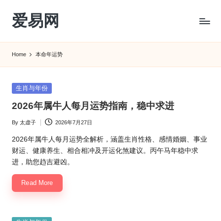
爱易网
Skip
to
公
content
历
Home
本命年运势
阳
历
转
Posted
生肖与年份
农
in
2026年属牛人每月运势指南，稳中求进
历
阴
By
太虚子
2026年7月27日
Posted
历
by
查
2026年属牛人每月运势全解析，涵盖生肖性格、感情婚姻、事业
询
财运、健康养生、相合相冲及开运化煞建议。丙午马年稳中求
_2ebc.com
进，助您趋吉避凶。
Read More