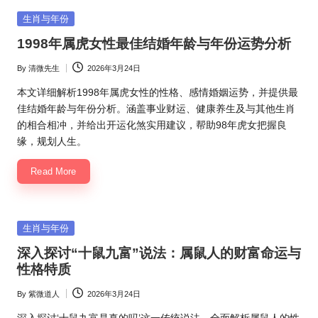
Posted
生肖与年份
in
1998年属虎女性最佳结婚年龄与年份运势分析
By
清微先生
2026年3月24日
Posted
by
本文详细解析1998年属虎女性的性格、感情婚姻运势，并提供最
佳结婚年龄与年份分析。涵盖事业财运、健康养生及与其他生肖
的相合相冲，并给出开运化煞实用建议，帮助98年虎女把握良
缘，规划人生。
Read More
Posted
生肖与年份
in
深入探讨“十鼠九富”说法：属鼠人的财富命运与
性格特质
By
紫微道人
2026年3月24日
Posted
by