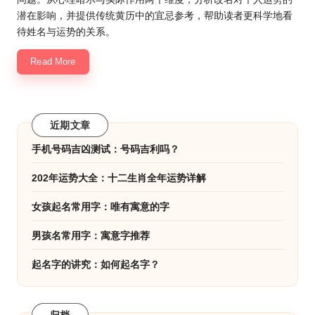
潜在影响，并提供传统黄历中的宜忌参考，帮助读者更科学地看
待姓名与运势的关系。
Read More
近期文章
手机号码吉凶测试：号码吉利吗？
202年运势大全：十二生肖全年运势详解
女孩起名常用字：唯有寓意的字
男孩名常用字：寓意字推荐
起名字的讲究：如何起名字？