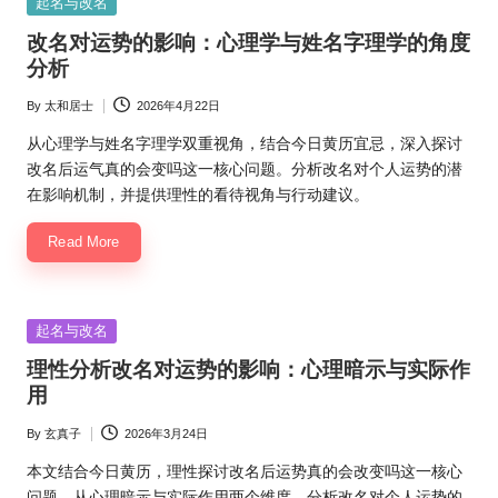
Posted
起名与改名
in
改名对运势的影响：心理学与姓名字理学的角度
分析
By
太和居士
2026年4月22日
Posted
by
从心理学与姓名字理学双重视角，结合今日黄历宜忌，深入探讨
改名后运气真的会变吗这一核心问题。分析改名对个人运势的潜
在影响机制，并提供理性的看待视角与行动建议。
Read More
Posted
起名与改名
in
理性分析改名对运势的影响：心理暗示与实际作
用
By
玄真子
2026年3月24日
Posted
by
本文结合今日黄历，理性探讨改名后运势真的会改变吗这一核心
问题。从心理暗示与实际作用两个维度，分析改名对个人运势的