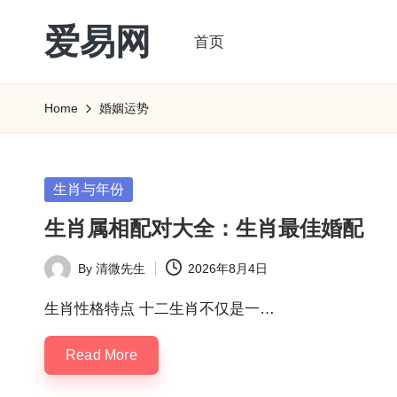
爱易网
首页
Skip
to
公
content
历
Home
婚姻运势
阳
历
转
Posted
生肖与年份
农
in
生肖属相配对大全：生肖最佳婚配
历
阴
By
清微先生
2026年8月4日
Posted
历
by
查
生肖性格特点 十二生肖不仅是一…
询
Read More
_2ebc.com