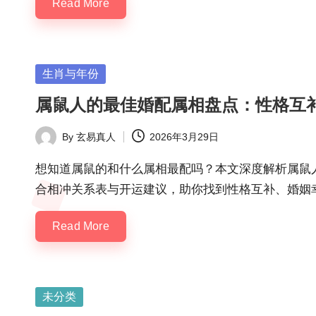
Read More
Posted
生肖与年份
in
属鼠人的最佳婚配属相盘点：性格互
By
玄易真人
2026年3月29日
Posted
by
想知道属鼠的和什么属相最配吗？本文深度解析属鼠
合相冲关系表与开运建议，助你找到性格互补、婚姻
Read More
Posted
未分类
in