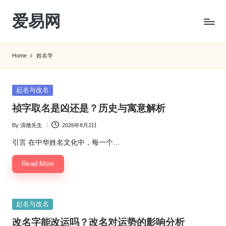
爱易网
Skip
to
公
content
历
Home
姓名学
阳
历
转
Posted
起名与改名
农
in
祯字取名是凶还是？历史与寓意解析
历
阴
By
清微先生
2026年8月2日
Posted
历
by
查
引言 在中华姓名文化中，每一个…
询
Read More
_2ebc.com
Posted
起名与改名
in
改名字能改运吗？改名对运势的影响分析