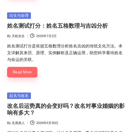
Posted
出生与命理
in
姓名测试打分：姓名五格数理与吉凶分析
By
天机先生
2026年7月2日
Posted
by
姓名测试打分是依据五格数理分析姓名吉凶的传统文化方法。本
文详解其来历、原理、实例解析及正确运用，助您科学看待姓名
与命运的关联。
Read More
Posted
起名与改名
in
改名后运势真的会变好吗？改名对事业婚姻的影
响有多大？
By
玄易真人
2026年6月30日
Posted
by