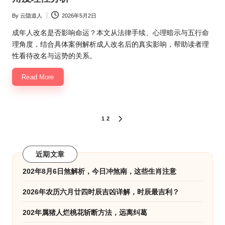
By
云隐道人
2026年5月2日
Posted
by
成年人改名是否影响命运？本文从法律手续、心理暗示与五行命
理角度，结合具体案例解析成人改名后的真实影响，帮助读者理
性看待改名与运势的关系。
Read More
文
1
2
NEXT
PAGE
章
分
近期文章
页
202年8月6日煞解析，今日冲煞南，这些生肖注意
2026年农历六月廿四时辰吉凶详解，时辰最吉利？
202年属猪人烂桃花斩断方法，远离纠葛