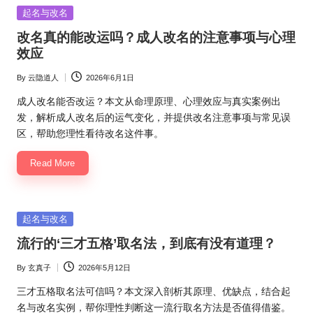
Posted
起名与改名
in
改名真的能改运吗？成人改名的注意事项与心理
效应
By
云隐道人
2026年6月1日
Posted
by
成人改名能否改运？本文从命理原理、心理效应与真实案例出
发，解析成人改名后的运气变化，并提供改名注意事项与常见误
区，帮助您理性看待改名这件事。
Read More
Posted
起名与改名
in
流行的‘三才五格’取名法，到底有没有道理？
By
玄真子
2026年5月12日
Posted
by
三才五格取名法可信吗？本文深入剖析其原理、优缺点，结合起
名与改名实例，帮你理性判断这一流行取名方法是否值得借鉴。