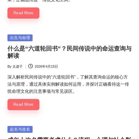
Read More
Posted
出生与命理
in
什么是“六道轮回书”？民间传说中的命运查询与
解读
By
太虚子
2026年4月15日
Posted
by
深入解析民间传说中的“六道轮回书”，了解其查询命运的核心方
法与原理，通过具体实例解读如何运用，并探讨正确看待这一传
统命理文化的注意事项与常见误区。
Read More
Posted
起名与改名
in