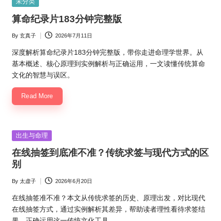
Posted
未分类
in
算命纪录片183分钟完整版
By
玄真子
2026年7月11日
Posted
by
深度解析算命纪录片183分钟完整版，带你走进命理学世界。从
基本概述、核心原理到实例解析与正确运用，一文读懂传统算命
文化的智慧与误区。
Read More
Posted
出生与命理
in
在线抽签到底准不准？传统求签与现代方式的区
别
By
太虚子
2026年6月20日
Posted
by
在线抽签准不准？本文从传统求签的历史、原理出发，对比现代
在线抽签方式，通过实例解析其差异，帮助读者理性看待求签结
果，正确运用这一传统文化工具。