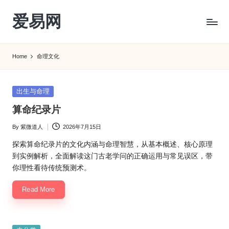
爱易网
Skip
to
公
content
历
Home
命理文化
阳
历
转
Posted
出生与命理
农
in
算命纪录片
历
阴
By
紫微道人
2026年7月15日
Posted
历
by
查
探索算命纪录片的文化内涵与命理智慧，从基本概述、核心原理
询
到实例解析，全面解读这门古老学问的正确运用与常见误区，带
_2ebc.com
你理性看待传统预测术。
Read More