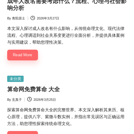
成年人改名需要考虑什么？流程、心理与社会影
响分析
By
青阳居士
2026年3月27日
Posted
by
本文深入探讨成人改名有什么影响，从传统命理文化、现代法律
流程、心理调适到社会关系变更进行全面分析，并提供具体案例
与实用建议，帮助您理性决策。
Read More
Posted
未分类
in
算命网免费算命 大全
By
玄真子
2026年3月25日
Posted
by
探索算命网免费算命大全的完整世界。本文深入解析其来历、核
心原理，提供八字、紫微斗数实例，并指出常见误区与正确运用
方法，助您理性探索传统命理文化。