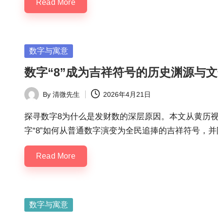
Read More
Posted
数字与寓意
in
数字“8”成为吉祥符号的历史渊源与
By
清微先生
2026年4月21日
Posted
by
探寻数字8为什么是发财数的深层原因。本文从黄历
字“8”如何从普通数字演变为全民追捧的吉祥符号，
Read More
Posted
数字与寓意
in