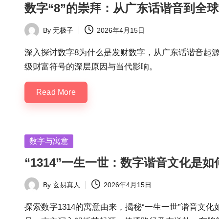
数字“8”的崇拜：从广东话谐音到全
By
无极子
2026年4月15日
Posted
by
深入探讨数字8为什么是发财数字，从广东话谐音起
级财富符号的深层原因与当代影响。
Read More
Posted
数字与寓意
in
“1314”一生一世：数字谐音文化是
By
玄易真人
2026年4月15日
Posted
by
探索数字1314的寓意由来，揭秘“一生一世”谐音