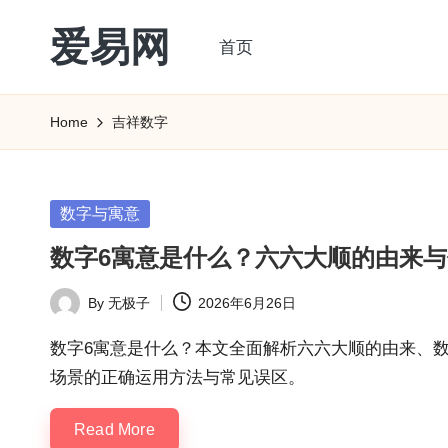
爱易网
首页
Skip
to
公
content
历
Home
吉祥数字
阳
历
转
Posted
数字与寓意
农
in
数字6寓意是什么？六六大顺的由来
历
阴
By
无极子
2026年6月26日
Posted
历
by
查
数字6寓意是什么？本文全面解析六六大顺的由来、
询
场景的正确运用方法与常见误区。
_2ebc.com
Read More