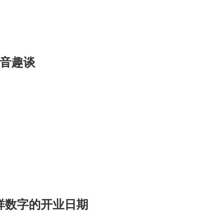
谐音趣谈
祥数字的开业日期