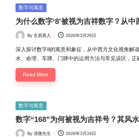
Posted
数字与寓意
in
为什么数字‘8’被视为吉祥数字？从
By
玄易真人
2026年3月26日
Posted
by
深入探讨数字8的寓意和象征，从中西方文化视角解
水、命理、车牌、门牌中的运用方法与常见误区，正
Read More
Posted
数字与寓意
in
数字“168”为何被视为吉祥号？其风
By
清微先生
2026年3月24日
Posted