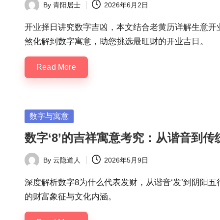
By
青阳居士
2026年6月2日
Posted
by
开业择日讲究数字吉凶，本文结合老黄历详解生意开
煞化解到数字寓意，助您挑选最旺财的开业吉日。
Read More
Posted
数字与寓意
in
数字‘8’的吉祥寓意考究：从谐音到
By
云隐道人
2026年5月9日
Posted
by
深度解析数字8为什么代表发财，从谐音‘发’到阴阳
的财富象征与文化内涵。