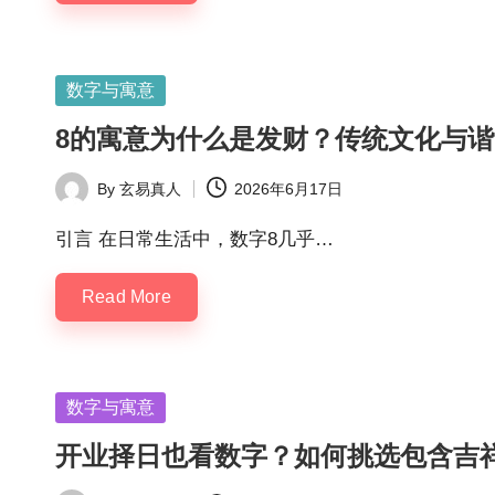
Posted
数字与寓意
in
8的寓意为什么是发财？传统文化与
By
玄易真人
2026年6月17日
Posted
by
引言 在日常生活中，数字8几乎…
Read More
Posted
数字与寓意
in
开业择日也看数字？如何挑选包含吉