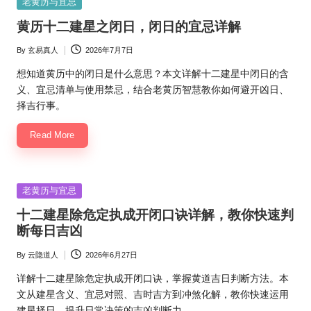
Posted
老黄历与宜忌
in
黄历十二建星之闭日，闭日的宜忌详解
By
玄易真人
2026年7月7日
Posted
by
想知道黄历中的闭日是什么意思？本文详解十二建星中闭日的含
义、宜忌清单与使用禁忌，结合老黄历智慧教你如何避开凶日、
择吉行事。
Read More
Posted
老黄历与宜忌
in
十二建星除危定执成开闭口诀详解，教你快速判
断每日吉凶
By
云隐道人
2026年6月27日
Posted
by
详解十二建星除危定执成开闭口诀，掌握黄道吉日判断方法。本
文从建星含义、宜忌对照、吉时吉方到冲煞化解，教你快速运用
建星择日，提升日常决策的吉凶判断力。