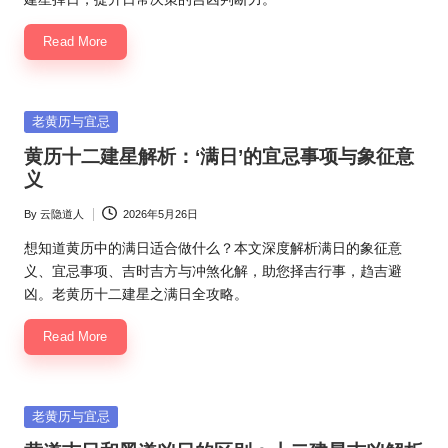
Read More
Posted
老黄历与宜忌
in
黄历十二建星解析：‘满日’的宜忌事项与象征意
义
By
云隐道人
2026年5月26日
Posted
by
想知道黄历中的满日适合做什么？本文深度解析满日的象征意
义、宜忌事项、吉时吉方与冲煞化解，助您择吉行事，趋吉避
凶。老黄历十二建星之满日全攻略。
Read More
Posted
老黄历与宜忌
in