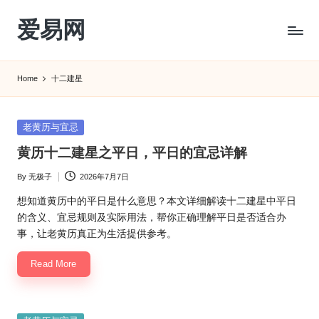
爱易网
Skip
to
公
content
历
Home
十二建星
阳
历
转
Posted
老黄历与宜忌
农
in
黄历十二建星之平日，平日的宜忌详解
历
阴
By
无极子
2026年7月7日
Posted
历
by
查
想知道黄历中的平日是什么意思？本文详细解读十二建星中平日
询
的含义、宜忌规则及实际用法，帮你正确理解平日是否适合办
_2ebc.com
事，让老黄历真正为生活提供参考。
Read More