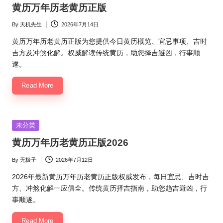
in
黄历万年历老黄历正版
By
天机先生
2026年7月14日
Posted
by
黄历万年历老黄历正版为您提供今日黄历概览、宜忌事项、吉时
吉方及冲煞化解。权威解读传统黄历，助您择吉避凶，行事顺
遂。
Read More
Posted
未分类
in
黄历万年历老黄历正版2026
By
无极子
2026年7月12日
Posted
by
2026年最新黄历万年历老黄历正版权威发布，每日宜忌、吉时吉
方、冲煞化解一应俱全。传统黄历择吉指南，助您趋吉避凶，行
事顺遂。
Read More