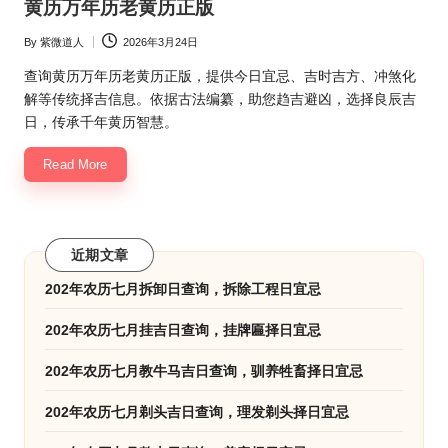
黄历万年历老黄历正版
By
紫微道人
2026年3月24日
Posted
by
查询黄历万年历老黄历正版，提供今日宜忌、吉时吉方、冲煞化
解等传统择吉信息。依据古法编纂，助您趋吉避凶，选择良辰吉
日，传承千年黄历智慧。
Read More
近期文章
202年农历七月拆卸日查询，拆除工程日宜忌
202年农历七月挂吉日查询，挂牌匾择日宜忌
202年农历七月教牛马吉日查询，驯养牲畜择日宜忌
202年农历七月剃头吉日查询，理发剃头择日宜忌