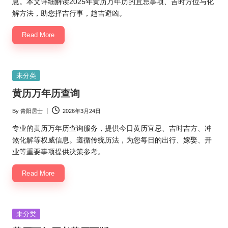
息。本文详细解读2025年黄历万年历的宜忌事项、吉时方位与化
解方法，助您择吉行事，趋吉避凶。
Read More
Posted
未分类
in
黄历万年历查询
By
青阳居士
2026年3月24日
Posted
by
专业的黄历万年历查询服务，提供今日黄历宜忌、吉时吉方、冲
煞化解等权威信息。遵循传统历法，为您每日的出行、嫁娶、开
业等重要事项提供决策参考。
Read More
Posted
未分类
in