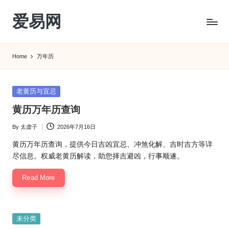
爱易网
Skip
to
公
content
历
Home
万年历
阳
历
转
Posted
老黄历与宜忌
农
in
黄历万年历查询
历
阴
By
太虚子
2026年7月16日
Posted
历
by
查
黄历万年历查询，提供今日吉凶宜忌、冲煞化解、吉时吉方等详
询
尽信息。权威老黄历解读，助您择吉避凶，行事顺遂。
_2ebc.com
Read More
Posted
未分类