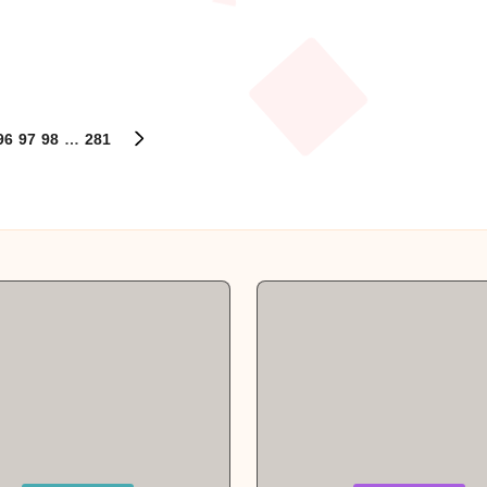
96
97
98
…
281
NEXT
PAGE