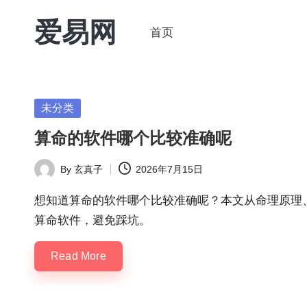
爱易网
首页
Skip
to
公
content
历
阳
Posted
未分类
历
in
算命的软件哪个比较准确呢
转
农
By
玄真子
2026年7月15日
Posted
历
by
阴
想知道算命的软件哪个比较准确呢？本文从命理原理
历
算命软件，避免踩坑。
查
Read More
询
_2ebc.com