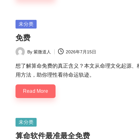
Posted
未分类
in
免费
By
紫微道人
2026年7月15日
Posted
by
想了解算命免费的真正含义？本文从命理文化起源、
用方法，助你理性看待命运轨迹。
Read More
Posted
未分类
in
算命软件最准最全免费