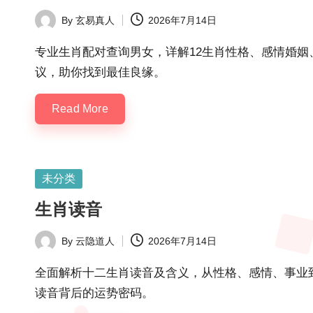
By
玄易真人
2026年7月14日
Posted
by
专业生肖配对查询男女，详解12生肖性格、感情婚
议，助你找到最佳良缘。
Read More
Posted
未分类
in
生肖读音
By
云隐道人
2026年7月14日
Posted
by
全面解析十二生肖读音及含义，从性格、感情、事业
读音背后的运势密码。