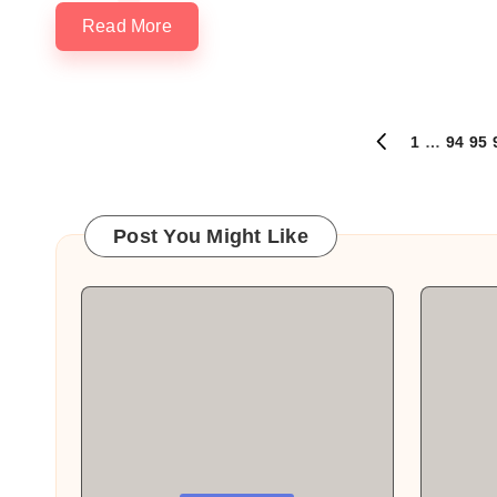
Read More
文
1
…
94
95
PREVIOUS
PAGE
章
分
Post You Might Like
页