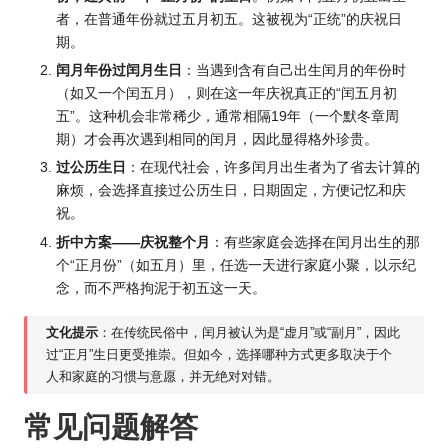
者，在普通年份就过五月初五。这被视为“正统”的庆祝日
期。
闰月年份过闰月生日
：当遇到含有自己出生闰月的年份时
（如又一个闰五月），则在这一年庆祝真正的“闰五月初
五”。这种机会非常稀少，通常相隔19年（一个默冬章周
期）才会再次遇到相同的闰月，因此显得格外珍贵。
过公历生日
：在现代社会，许多闰月出生者为了省去计算的
麻烦，会选择直接过公历生日，日期固定，方便记忆和庆
祝。
折中方案——庆祝整个月
：有些家庭会选择在闰月出生的那
个“正月份”（如五月）里，任选一天进行家庭小聚，以示纪
念，而不严格拘泥于初五这一天。
文化提示
：在传统民俗中，闰月被认为是“虚月”或“副月”，因此
过“正月”生日更受推崇。但如今，选择哪种方式更多取决于个
人和家庭的习惯与意愿，并无绝对对错。
常见问题解答