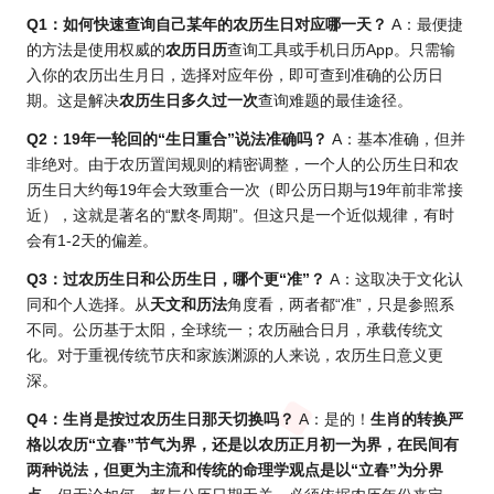
Q1：如何快速查询自己某年的农历生日对应哪一天？
A：最便捷
的方法是使用权威的
农历日历
查询工具或手机日历App。只需输
入你的农历出生月日，选择对应年份，即可查到准确的公历日
期。这是解决
农历生日多久过一次
查询难题的最佳途径。
Q2：19年一轮回的“生日重合”说法准确吗？
A：基本准确，但并
非绝对。由于农历置闰规则的精密调整，一个人的公历生日和农
历生日大约每19年会大致重合一次（即公历日期与19年前非常接
近），这就是著名的“默冬周期”。但这只是一个近似规律，有时
会有1-2天的偏差。
Q3：过农历生日和公历生日，哪个更“准”？
A：这取决于文化认
同和个人选择。从
天文和历法
角度看，两者都“准”，只是参照系
不同。公历基于太阳，全球统一；农历融合日月，承载传统文
化。对于重视传统节庆和家族渊源的人来说，农历生日意义更
深。
Q4：
生肖
是按过农历生日那天切换吗？
A：是的！
生肖的
转换严
格以农历“立春”节气为界，还是以农
历正
月初一为界，在民间有
两种说法，但更为主流和传统的命理学观点是以“立春”为分界