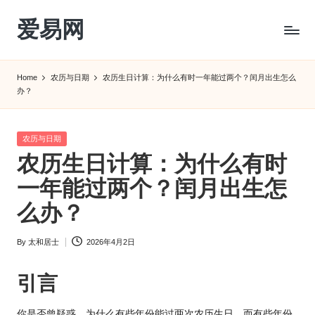
爱易网
Skip
to
公
content
历
Home
农历与日期
农历生日计算：为什么有时一年能过两个？闰月出生怎么
阳
办？
历
转
农
Posted
农历与日期
历
in
农历生日计算：为什么有时
阴
一年能过两个？闰月出生怎
历
查
么办？
询
_2ebc.com
By
太和居士
2026年4月2日
Posted
by
引言
你是否曾疑惑，为什么有些年份能过两次农历生日，而有些年份