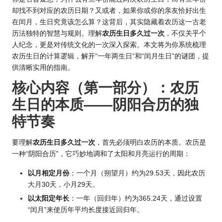
却找不到对应的农历日期？又或者，如果你或你的亲友恰好出生
在闰月，生日究竟该怎么算？这背后，其实隐藏着农历这一古老
历法独特的智慧与规则。理解
农历生日多久过一次
，不仅关乎个
人纪念，更是对传统文化的一次深入探索。本文将为你系统梳理
农历生日的计算逻辑，解开“一年两生日”和“闰月生日”的谜团，提
供清晰实用的指南。
核心内容（第一部分）：农历
生日的本质——阴阳合历的独
特节奏
要理解
农历生日多久过一次
，首先必须明白农历的本质。农历是
一种“阴阳合历”，它巧妙地调和了太阳和月亮运行的周期：
以月相定月份
：一个月（朔望月）约为29.53天，因此农历
大月30天，小月29天。
以太阳定年长
：一年（回归年）约为365.24天，通过设置
“闰月”来使历年平均长度接近回归年。