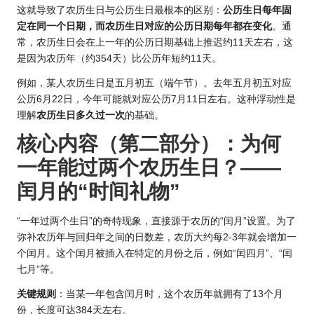
这就导致了
农历生日与公
历生日最根本的区别：
公历生日每年固
定在同一个日期，而农历生日对应的公历日期每年都在变化
。通
常，农历生日会在上一年的公历日期基础上推迟约11天左右，这
是因为农历年（约354天）比公历年短约11天。
例如，某人农历生日是五月初五（端午节）。去年五月初五对应
公历6月22日，今年可能就对应公历7月11日左右。这种浮动性是
理解
农历生日多久过一次
的基础。
核心内容（第二部分）：为何
一年能过两个农历生日？——
闰月的“时间礼物”
“一年过两个生日”的奇特现象，直接源于农历的“闰月”设置。为了
弥补农历年与回归年之间的日数差，农历大约每2-3年就会增加一
个闰月。这个闰月被插入在特定的月份之后，例如“闰四月”、“闰
七月”等。
关键规则
：当某一年包含闰月时，这个农历年就拥有了13个月
份，长度可达384天左右。