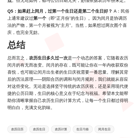
点
。但无论如何，都与公历日期无关，必须依据农历年份来定。
Q5：如果赶上闰月，过第一个生日还是第二个生日好？
A：民俗
上通常建议过
第一个
（即“正月份”的生日）。因为闰月是协调历
法的产物，第一个月被视为“主月”。当然，如果想过两次图个喜
庆，也完全无妨。
总结
总而言之，
农历生日多久过一次
是一个动态的答案，它随着农历
闰月的有无而改变。闰月的存在，既可能让你在一年内收获双份
喜悦，也可能让闰月出生者的生日庆祝需要一番思量。理解其背
后的历法原理——阴阳合历的调和与闰月规则，我们就能从容应
对这些变化。无论是选择坚守传统的农历庆祝，还是采用现代便
捷的公历日期，生日的核心意义在于纪念与祝福。希望本文能帮
助你清晰掌握自己农历生日的计算方式，让每一个生日都过得明
明白白，充满文化韵味。
Tags:
农历日历
农历生日
农历计算
生日习俗
闰月生日