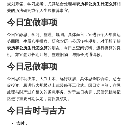
规划筹谋、学习思考，尤其适合处理与
农历和公历生日怎么算
相
关的历法研究或个人生辰推算事宜。
今日宜做事项
今日宜静思、学习、整理、规划。具体而言，宜进行个人年度运
势回顾、生辰八字排盘、研究农历与公历转换规则。对于想了解
农历和公历生日怎么算
的朋友，今日是查阅资料、进行换算的良
机。亦宜签订长期计划、整理旧物、与师长沟通请教。
今日忌做事项
今日忌冲动决策、大兴土木、远行跋涉。具体忌争吵诉讼、忌仓
促投资、忌进行大规模动土或装修开工仪式。因日支冲煞，亦忌
处理与财产过户相关的紧急事务。对于生日换算，忌仅凭粗略记
忆进行重要日期认定，需反复核对。
今日吉时与吉方
吉时
：