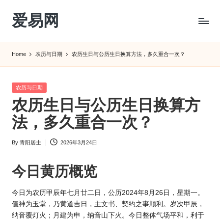
爱易网
Skip
to
公
content
历
Home
农历与日期
农历生日与公历生日换算方法，多久重合一次？
阳
历
转
Posted
农历与日期
农
in
农历生日与公历生日换算方
历
阴
法，多久重合一次？
历
查
By
青阳居士
2026年3月24日
Posted
询
by
_2ebc.com
今日黄历概览
今日为农历甲辰年七月廿二日，公历2024年8月26日，星期一。
值神为玉堂，乃黄道吉日，主文书、契约之事顺利。岁次甲辰，
纳音覆灯火；月建为申，纳音山下火。今日整体气场平和，利于