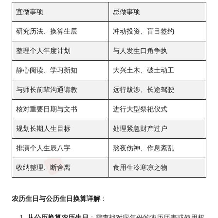
宜做事项
忌做事项
研究历法、换算生辰
冲动投资、盲目签约
整理个人年度计划
与人发生口角争执
静心阅读、学习新知
大兴土木、破土动工
与师长前辈沟通请教
远行跋涉、长途驾驶
核对重要日期与文书
进行大型祭祀仪式
规划长期人生目标
处理紧急财产过户
排演个人生辰八字
熬夜伤神、作息紊乱
收纳整理、断舍离
食用生冷寒凉之物
农历生日与公历生日换算详解
：
从公历换算农历生日
：需查找对应年份的农历历表或使用权