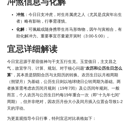
冲煞信息与化解
冲煞
：今日日支冲虎，对生肖属虎之人（尤其是戊寅年出生
者）略有影响，行事需谨慎。
化解
：可佩戴或随身携带生肖马形饰物，因午与寅相合，有
助化解冲力。重要事宜尽量避开寅时（3:00-5:00）。
宜忌详细解读
今日宜忌源于星宿值神与干支五行生克。玉堂值日，主文昌之
气，故宜学习、计算、规划。对于核心问题“
农历和公历生日怎么
算
”，其本质是阴阳合历与太阳历的转换。农历生日以月相周期
（朔望月）为基础，公历生日则以地球绕日公转周期为基础。两
者换算需考虑农历闰月规则（19年7闰）及公历闰年规则。一般
而言，个人农历与公历生日约每19年重合一次（即“十九年七闰”
周期），但并非绝对，因农历月份大小及闰月插入位置会导致1-2
天的浮动。
为更直观指导今日行事，特列宜忌对比表格如下：