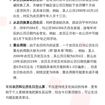
威转换工具。关键在于确定该公历日期处于农历哪个月份
（是否闰月）及具体日期。例如，某人公历1990年10月1日
出生，对应为农历庚午年八月十三日。
从农历换算公历生日
：同样需借助历表。因农历平年约354
天，闰年约384天，与公历365/366天存在差值，故每年对
应的公历日期均会变化。例如，农历正月初一在公历中可能
在1月下旬至2月中旬之间浮动。
重合周期
：由于农历闰月的设置，一个农历生日与公历生日
重合的周期大致为19年（即“默冬章”周期）。例如，某人
2000年农历五月初五出生，其公历日期为6月6日，那么在
19年后的2019年，农历五月初五对应的公历日期也极可能
是6月6日左右（可能因具体闰月规则有1-2日偏差）。但若
生日恰在闰月，则情况更为特殊，重合周期可能更长或不规
律。
掌握
农历和公历生日怎么算
，不仅是传统文化知识的传承，更有
助于个人更精准地把握生辰运势，结合今日黄历指引，可让生活
与规划更具章法。