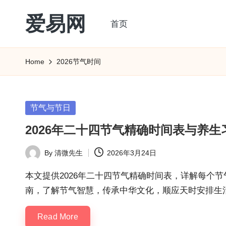
爱易网
首页
Skip
to
公
content
历
Home
2026节气时间
阳
历
转
Posted
节气与节日
农
in
2026年二十四节气精确时间表与养生
历
阴
By
清微先生
2026年3月24日
Posted
历
by
查
本文提供2026年二十四节气精确时间表，详解每个
询
南，了解节气智慧，传承中华文化，顺应天时安排生
_2ebc.com
Read More