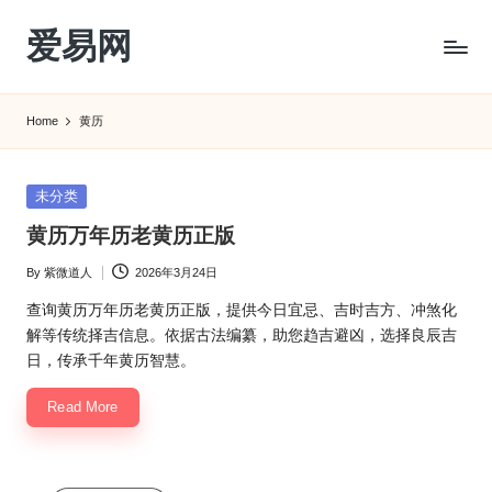
爱易网
Skip
to
公
content
历
Home
黄历
阳
历
转
Posted
未分类
农
in
黄历万年历老黄历正版
历
阴
By
紫微道人
2026年3月24日
Posted
历
by
查
查询黄历万年历老黄历正版，提供今日宜忌、吉时吉方、冲煞化
询
解等传统择吉信息。依据古法编纂，助您趋吉避凶，选择良辰吉
_2ebc.com
日，传承千年黄历智慧。
Read More