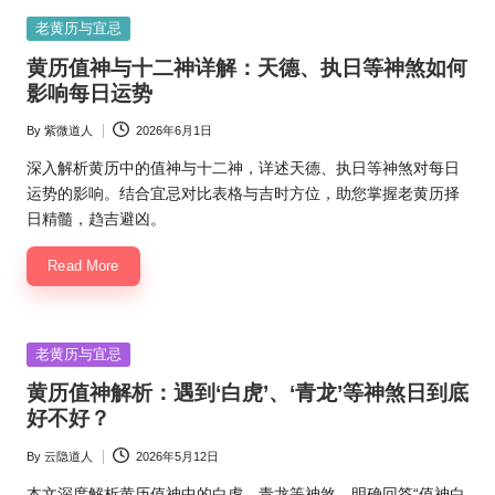
Posted
老黄历与宜忌
in
黄历值神与十二神详解：天德、执日等神煞如何
影响每日运势
By
紫微道人
2026年6月1日
Posted
by
深入解析黄历中的值神与十二神，详述天德、执日等神煞对每日
运势的影响。结合宜忌对比表格与吉时方位，助您掌握老黄历择
日精髓，趋吉避凶。
Read More
Posted
老黄历与宜忌
in
黄历值神解析：遇到‘白虎’、‘青龙’等神煞日到底
好不好？
By
云隐道人
2026年5月12日
Posted
by
本文深度解析黄历值神中的白虎、青龙等神煞，明确回答“值神白