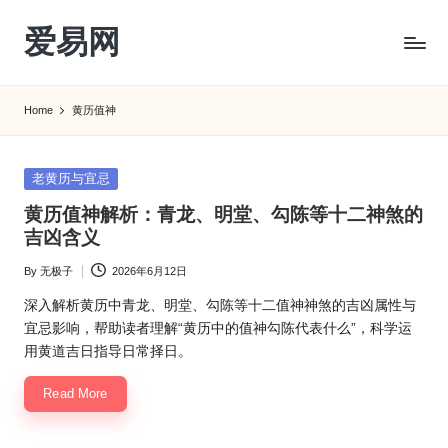
爱易网
Skip
to
公
content
历
Home
黄历值神
阳
历
转
Posted
老黄历与宜忌
农
in
黄历值神解析：青龙、明堂、勾陈等十二神煞的
历
吉凶含义
阴
历
By
无极子
2026年6月12日
Posted
查
by
询
深入解析黄历中青龙、明堂、勾陈等十二值神神煞的吉凶属性与
_2ebc.com
宜忌影响，帮助读者理解“黄历中的值神勾陈代表什么”，科学运
用黄道吉日指导日常择日。
Read More