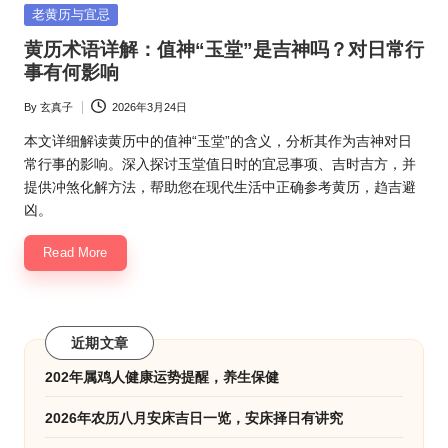
Posted
老黄历与宜忌
in
黄历术语详解：值神“玉堂”是吉神吗？对日常行
事有何影响
By
玄真子
2026年3月24日
Posted
by
本文详细解读黄历中的值神“玉堂”的含义，分析其作为吉神对日
常行事的影响。深入探讨玉堂值日时的宜忌事项、吉时吉方，并
提供冲煞化解方法，帮助您在现代生活中正确参考黄历，趋吉避
凶。
Read More
近期文章
202年属鸡人健康运势提醒，养生保健
2026年农历八月安床吉日一览，安床择日有讲究