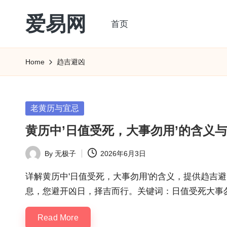
爱易网
首页
Skip
to
公
content
历
Home
趋吉避凶
阳
历
转
Posted
老黄历与宜忌
农
in
黄历中’日值受死，大事勿用’的含义
历
阴
By
无极子
2026年6月3日
Posted
历
by
查
详解黄历中'日值受死，大事勿用'的含义，提供趋吉
询
息，您避开凶日，择吉而行。关键词：日值受死大事
_2ebc.com
Read More