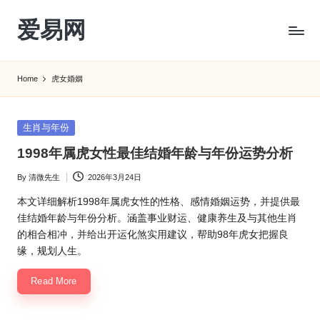
爱易网
Skip
to
公
content
历
Home
虎女婚姻
阳
历
转
Posted
生肖与年份
农
in
1998年属虎女性最佳结婚年龄与年份运势分析
历
阴
By
清微先生
2026年3月24日
Posted
历
by
查
本文详细解析1998年属虎女性的性格、感情婚姻运势，并提供最
询
佳结婚年龄与年份分析。涵盖事业财运、健康养生及与其他生肖
_2ebc.com
的相合相冲，并给出开运化煞实用建议，帮助98年虎女把握良
缘，规划人生。
Read More