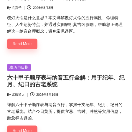
By
玄真子
2026年8月3日
Posted
by
覆灯火命是什么意思？本文详解覆灯火命的五行属性、命理特
征、人生运势特点，并通过实例解析其吉凶影响，帮助您正确理
解这一纳音命理概念，避免常见误区。
Read More
Posted
农历与日期
in
六十甲子顺序表与纳音五行全解：用于纪年、纪
月、纪日的古老系统
By
紫微道人
2026年5月19日
Posted
by
详解六十甲子顺序表与纳音五行，掌握干支纪年、纪月、纪日的
古老系统。结合今日黄历，提供宜忌、吉时、冲煞等实用信息，
助您择吉避凶。
Read More