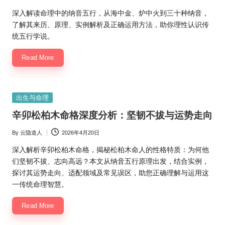
Posted
by
深入解读命理中的纳音五行，从海中金、炉中火到三十种纳音，
了解其来历、原理、实例解析及正确运用方法，助你理性认识传
统五行学说。
Read More
Posted
出生与命理
in
辛卯松柏木命格深度分析：坚韧不拔与运势走向
By
云隐道人
2026年4月20日
Posted
by
深入解析辛卯松柏木命格，揭秘松柏木命人的性格特质：为何他
们坚韧不拔、志向高远？本文从纳音五行原理出发，结合实例，
探讨其运势走向、适配领域及常见误区，助您正确理解与运用这
一传统命理智慧。
Read More