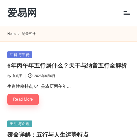
爱易网
Skip
to
公
content
历
Home
纳音五行
阳
历
转
Posted
生肖与年份
农
in
6年丙午年五行属什么？天干与纳音五行全解析
历
阴
By
玄真子
2026年8月6日
Posted
历
by
查
生肖性格特点 6年是农历丙午年…
询
Read More
_2ebc.com
Posted
出生与命理
in
覆命详解：五行与人生运势特点