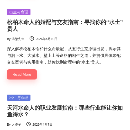
Posted
出生与命理
in
松柏木命人的婚配与交友指南：寻找你的“水土”
贵人
By
清微先生
2026年4月10日
Posted
by
深入解析松柏木命和什么命最配，从五行生克原理出发，揭示其
与涧下水、大溪水、壁上土等命格的相生之道，并提供具体婚配
交友案例与实用指南，助你找到命理中的“水土”贵人。
Read More
Posted
出生与命理
in
天河水命人的职业发展指南：哪些行业能让你如
鱼得水？
By
太虚子
2026年4月7日
Posted