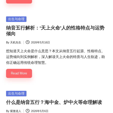
Posted
出生与命理
in
纳音五行解析：‘天上火命’人的性格特点与运势
倾向
By
天机先生
2026年5月16日
Posted
by
想知道天上火命是什么意思？本文从纳音五行起源、性格特点、
运势倾向到实例解析，深入解读天上火命的特质与人生轨迹，助
你正确运用传统命理智慧。
Read More
Posted
出生与命理
in
什么是纳音五行？海中金、炉中火等命理解读
By
紫微道人
2026年5月6日