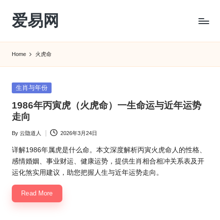
爱易网
Skip
to
公
content
历
Home
火虎命
阳
历
转
Posted
生肖与年份
农
in
1986年丙寅虎（火虎命）一生命运与近年运势
历
走向
阴
历
By
云隐道人
2026年3月24日
Posted
查
by
询
详解1986年属虎是什么命。本文深度解析丙寅火虎命人的性格、
_2ebc.com
感情婚姻、事业财运、健康运势，提供生肖相合相冲关系表及开
运化煞实用建议，助您把握人生与近年运势走向。
Read More