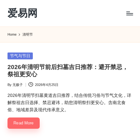
爱易网
Skip
to
公
content
历
Home
清明节
阳
历
转
Posted
节气与节日
农
in
2026年清明节前后扫墓吉日推荐：避开禁忌，
历
祭祖更安心
阴
历
By
无极子
2026年4月25日
Posted
查
by
询
2026年清明节扫墓黄道吉日推荐，结合传统习俗与节气文化，详
_2ebc.com
解祭祖吉日选择、禁忌避讳，助您清明祭扫更安心。含南北食
俗、地域差异及现代传承意义。
Read More