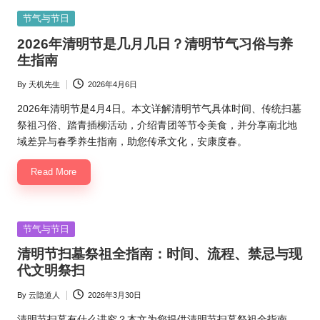
Posted
节气与节日
in
2026年清明节是几月几日？清明节气习俗与养
生指南
By
天机先生
2026年4月6日
Posted
by
2026年清明节是4月4日。本文详解清明节气具体时间、传统扫墓
祭祖习俗、踏青插柳活动，介绍青团等节令美食，并分享南北地
域差异与春季养生指南，助您传承文化，安康度春。
Read More
Posted
节气与节日
in
清明节扫墓祭祖全指南：时间、流程、禁忌与现
代文明祭扫
By
云隐道人
2026年3月30日
Posted
by
清明节扫墓有什么讲究？本文为您提供清明节扫墓祭祖全指南，