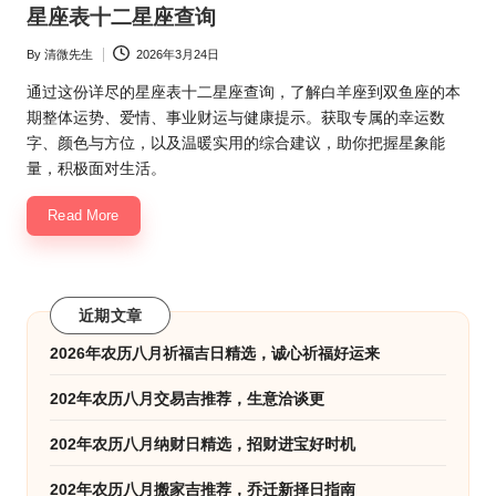
in
星座表十二星座查询
By
清微先生
2026年3月24日
Posted
by
通过这份详尽的星座表十二星座查询，了解白羊座到双鱼座的本
期整体运势、爱情、事业财运与健康提示。获取专属的幸运数
字、颜色与方位，以及温暖实用的综合建议，助你把握星象能
量，积极面对生活。
Read More
近期文章
2026年农历八月祈福吉日精选，诚心祈福好运来
202年农历八月交易吉推荐，生意洽谈更
202年农历八月纳财日精选，招财进宝好时机
202年农历八月搬家吉推荐，乔迁新择日指南