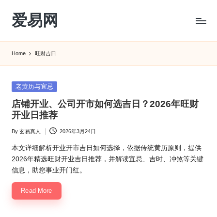
爱易网
Skip
to
公
content
历
Home
旺财吉日
阳
历
转
Posted
老黄历与宜忌
农
in
店铺开业、公司开市如何选吉日？2026年旺财
历
开业日推荐
阴
历
By
玄易真人
2026年3月24日
Posted
查
by
询
本文详细解析开业开市吉日如何选择，依据传统黄历原则，提供
_2ebc.com
2026年精选旺财开业吉日推荐，并解读宜忌、吉时、冲煞等关键
信息，助您事业开门红。
Read More