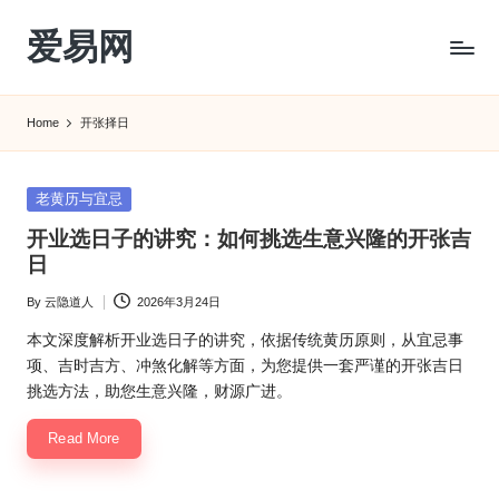
爱易网
Skip
to
公
content
历
Home
开张择日
阳
历
转
Posted
老黄历与宜忌
农
in
开业选日子的讲究：如何挑选生意兴隆的开张吉
历
日
阴
历
By
云隐道人
2026年3月24日
Posted
查
by
询
本文深度解析开业选日子的讲究，依据传统黄历原则，从宜忌事
_2ebc.com
项、吉时吉方、冲煞化解等方面，为您提供一套严谨的开张吉日
挑选方法，助您生意兴隆，财源广进。
Read More