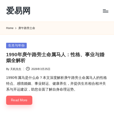
爱易网
Skip
to
公
content
历
Home
庚午路旁土命
阳
历
转
Posted
生肖与年份
农
in
1990年庚午路旁土命属马人：性格、事业与婚
历
姻全解析
阴
历
By
天机先生
2026年3月25日
Posted
查
by
询
1990年属马是什么命？本文深度解析庚午路旁土命属马人的性格
_2ebc.com
特点、感情婚姻、事业财运、健康养生，并提供生肖相合相冲关
系与开运建议，助您全面了解自身命理运势。
Read More