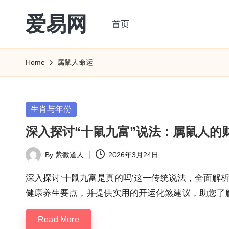
爱易网
首页
Skip
to
公
content
历
Home
属鼠人命运
阳
历
转
Posted
生肖与年份
农
in
深入探讨“十鼠九富”说法：属鼠人的
历
阴
By
紫微道人
2026年3月24日
Posted
历
by
查
深入探讨‘十鼠九富是真的吗’这一传统说法，全面解
询
健康养生要点，并提供实用的开运化煞建议，助您了
_2ebc.com
Read More