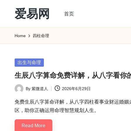
爱易网
首页
Skip
to
公
content
历
Home
四柱命理
阳
历
转
Posted
出生与命理
农
in
生辰八字算命免费详解，从八字看你
历
阴
By
紫微道人
2026年6月29日
Posted
历
by
查
免费生辰八字算命详解，从八字四柱看事业财运婚姻
询
区，助你正确运用命理智慧规划人生。
_2ebc.com
Read More