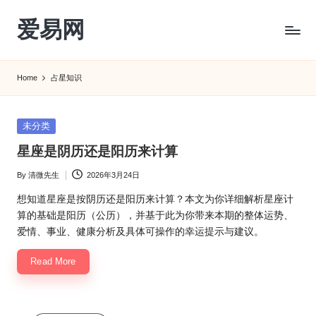
爱易网
Skip
to
公
content
历
Home
占星知识
阳
历
转
Posted
未分类
农
in
星座是阴历还是阳历来计算
历
阴
By
清微先生
2026年3月24日
Posted
历
by
查
想知道星座是按阴历还是阳历来计算？本文为你详细解析星座计
询
算的基础是阳历（公历），并基于此为你带来本期的整体运势、
_2ebc.com
爱情、事业、健康分析及具体可操作的幸运提示与建议。
Read More