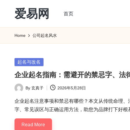
爱易网
首页
Skip
to
公
content
历
Home
公司起名风水
阳
历
转
Posted
起名与改名
农
in
企业起名指南：需避开的禁忌字、法
历
阴
By
玄真子
2026年5月28日
Posted
历
by
查
企业起名注意事项和禁忌有哪些？本文从传统命理、
询
字、常见误区与正确运用方法，助您为品牌打下好根
_2ebc.com
Read More