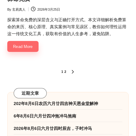
By
玄易真人
2026年3月25日
Posted
by
探索算命免费的深层含义与正确打开方式。本文详细解析免费算
命的来历、核心原理、真实案例与常见误区，教你如何理性运用
这一传统文化工具，获取有价值的人生参考，避免陷阱。
Read More
文
1
2
NEXT
PAGE
章
分
近期文章
页
202年8月6日农历六月廿四吉神天恩金堂解神
6年8月6日六月廿四冲煞冲马煞南
2026年8月6日六月廿四时辰吉，子时冲马