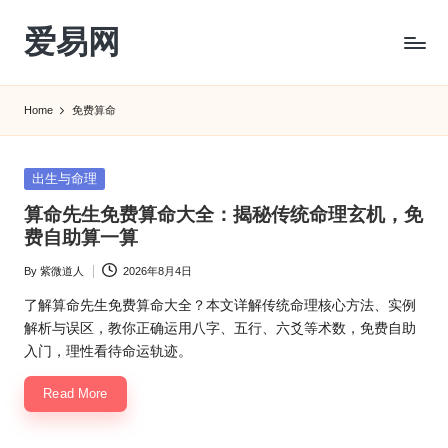
爱易网
Skip
to
公
content
历
Home
免费算命
阳
历
转
Posted
出生与命理
农
in
算命先生免费算命大全：揭秘传统命理玄机，免
历
费自助算一算
阴
历
By
紫微道人
2026年8月4日
Posted
查
by
询
了解算命先生免费算命大全？本文详解传统命理核心方法、实例
_2ebc.com
解析与误区，教你正确运用八字、五行、六爻等术数，免费自助
入门，理性看待命运轨迹。
Read More