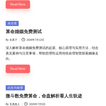
Read More
Posted
未分类
in
算命婚姻免费测试
By
玄真子
2026年7月12日
Posted
by
深入解析算命婚姻免费测试的起源、核心原理与实用方法，结合
真实案例与注意事项，帮助您理性运用传统命理智慧探索姻缘走
向。
Read More
Posted
出生与命理
in
微斗数免费算命，命盘解析看人生轨迹
By
玄易真人
2026年7月5日