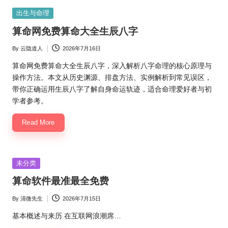
Posted
出生与命理
in
算命网免费算命大全生辰八字
By
云隐道人
2026年7月16日
Posted
by
算命网免费算命大全生辰八字，深入解析八字命理的核心原理与
操作方法。本文从历史渊源、排盘方法、实例解析到常见误区，
带你正确运用生辰八字了解自身命运轨迹，适合命理爱好者与初
学者参考。
Read More
Posted
未分类
in
算命软件最准最全免费
By
清微先生
2026年7月15日
Posted
by
基本概述与来历 在互联网浪潮席…