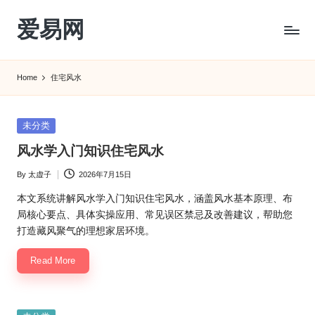
爱易网
Skip
to
公
content
历
Home
住宅风水
阳
历
转
Posted
未分类
农
in
风水学入门知识住宅风水
历
阴
By
太虚子
2026年7月15日
Posted
历
by
查
本文系统讲解风水学入门知识住宅风水，涵盖风水基本原理、布
询
局核心要点、具体实操应用、常见误区禁忌及改善建议，帮助您
_2ebc.com
打造藏风聚气的理想家居环境。
Read More