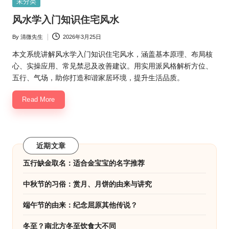
Posted
未分类
in
风水学入门知识住宅风水
By
清微先生
2026年3月25日
Posted
by
本文系统讲解风水学入门知识住宅风水，涵盖基本原理、布局核
心、实操应用、常见禁忌及改善建议。用实用派风格解析方位、
五行、气场，助你打造和谐家居环境，提升生活品质。
Read More
近期文章
五行缺金取名：适合金宝宝的名字推荐
中秋节的习俗：赏月、月饼的由来与讲究
端午节的由来：纪念屈原其他传说？
冬至？南北方冬至饮食大不同