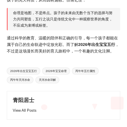
孩子的先天特质，从而因材施教。但请记住：
命理是地图，不是终点。孩子的未来由无数个当下的选择与努
力共同塑造，五行之说只是传统文化中一种观察世界的角度，
不应成为束缚或标签。
通过科学的教育、温暖的陪伴和正确的引导，每一个孩子都能在
属于自己的生命轨迹中绽放光彩。而了解
2026年出生宝宝五行
，
不过是这场漫长而美好的育儿旅程中，一个有趣的文化注脚。
Tags:
2026年出生宝宝五行
2026年宝宝命理
丙午年五行属性
丙午年天河水命
天河水命详解
青阳居士
View All Posts