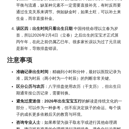
平衡与流通，缺某种元素不一定需要直接补充，有时反而要
通过生克关系来调节。例如缺金时，如果土旺，可以补土来
生金，而非直接补金。
误区四：出生时间只看出生日期
中国传统命理以立春为岁
首，所以2026年2月4日（立春）之后出生的宝宝才正式算
丙午年，在此之前仍属乙巳年。很多家长误以为过了元旦就
是新年，导致排盘错误。
注意事项
准确记录出生时间
：精确到小时和分钟，最好以医院记录为
准，因为时辰（两小时为一个时辰）的判断非常关键。
区分公历与农历
：八字排盘使用农历（干支历），但出生日
期通常按公历记录，需要转换。
避免过度迷信
：
2026年出生宝宝五行
的解读是传统文化的一
部分，可以作为一种参考，但不应决定孩子的命运。每个孩
子的成长更多依赖后天的教育与环境。
咨询专业人士
：如果希望为孩子取名字或进行其他命理调