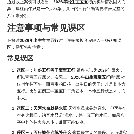
通过以上案例可以看出，
2026年出生宝宝五行
的实际情况因人而
异，年柱丙午只是一个大框架，真正的五行平衡需要结合完整的
八字来分析。
注意事项与常见误区
在探讨
2026年出生宝宝五行
时，许多家长容易陷入一些认知误
区，需要特别注意：
常见误区
误区一：年份五行等于宝宝五行
很多人认为
2026年属
火，
所以宝宝五行属火。实际上，
2026年出生宝宝五行
的“属火”
仅指年柱丙午，而宝宝的日柱（出生日的天干）才是其本命
五行。比如案例三中宝宝日干为乙木，本命五行就是木，而
非火。
误区二：天河水命就是水旺
天河水虽然是纳音水，但丙午年
本身火极旺，纳音水只是“虚水”，并非真正的水旺。如果八
字中其他柱火多水少，反而可能缺水。
误区三：五行缺什么就补什么
这是最常见的错误。五行讲究