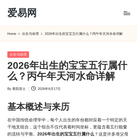
爱易网
Skip
to
公
content
历
Home
出生与命理
2026年出生的宝宝五行属什么？丙午年天河水命详解
阳
历
转
Posted
出生与命理
农
in
2026年出生的宝宝五行属什
历
阴
么？丙午年天河水命详解
历
查
By
青阳居士
2026年6月17日
Posted
询
by
_2ebc.com
基本概述与来历
在中国传统命理学中，每个人出生的年份都对应着一个特定的天
干地支组合，这个组合不仅代表着时间坐标，更蕴含着五行能量
的流转与平衡。
2026年出生的宝宝五行属什么
？这是许多准父母