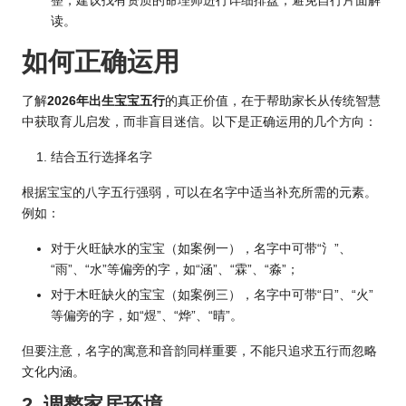
整，建议找有资质的命理师进行详细排盘，避免自行片面解
读。
如何正确运用
了解
2026年出生宝宝五行
的真正价值，在于帮助家长从传统智慧
中获取育儿启发，而非盲目迷信。以下是正确运用的几个方向：
结合五行选择名字
根据宝宝的八字五行强弱，可以在名字中适当补充所需的元素。
例如：
对于火旺缺水的宝宝（如案例一），名字中可带“氵”、
“雨”、“水”等偏旁的字，如“涵”、“霖”、“淼”；
对于木旺缺火的宝宝（如案例三），名字中可带“日”、“火”
等偏旁的字，如“煜”、“烨”、“晴”。
但要注意，名字的寓意和音韵同样重要，不能只追求五行而忽略
文化内涵。
2. 调整家居环境