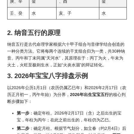
庚、辛
金
、酉
金
壬、癸
水
亥、子
水
2. 纳音五行的原理
纳音五行是古代命理学家根据六十甲子组合与音律学结合创造的
一种分类方法。它将每两个连续的干支组合归为一类，共30种纳
音。丙午和丁未同属“天河水”，其原理在于：丙丁为火，午未为
火土，火旺至极则生水，正如“火炎水涸”的辩证转化。
3. 2026年宝宝八字排盘示例
以2026年公历1月1日（农历仍属乙巳年）和2026年2月17日（农
历正月初一，丙午年始）为分界，
2026年出生宝宝五行
的核心判
断步骤如下：
第一步
：确定年柱。2026年2月17日（含）之后出生的宝
宝，年柱为丙午；在此之前出生的，年柱仍为乙巳。
第二步
：确定月柱。根据节气划分，如立春（约2月4日）后