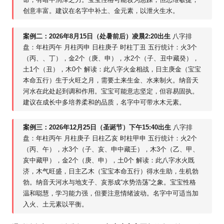
创意丰富。建议在名字中补土、金元素，以泄火生水。
案例二：2026年8月15日（处暑前后）凌晨2:20出生
八字排
盘：年柱丙午 月柱丙申 日柱庚子 时柱丁丑 五行统计：火3个
（丙、、丁），金2个（庚、申），水2个（子、丑中藏癸），
土1个（丑），木0个 解读：此八字火金相战，日主庚金（宝宝
本命五行）生于火旺之月，需要土来生金、水来制火。纳音天
河水在此处起到调和作用。宝宝可能意志坚定，但容易固执。
建议在成长中多培养柔和的品质，名字中可带水木元素。
案例三：2026年12月25日（圣诞节）下午15:40出生
八字排
盘：年柱丙午 月柱庚子 日柱乙亥 时柱甲申 五行统计：火2个
（丙、午），水3个（子、亥、申中藏壬），木3个（乙、甲、
亥中藏甲），金2个（庚、申），土0个 解读：此八字水火既
济，木气旺盛，日主乙木（宝宝本命五行）得水生助，生机勃
勃。纳音天河水与地支子、亥形成“水势浩荡”之象。宝宝性格
温和聪慧，学习能力强，但要注意情绪波动。名字中可适当加
入火、土元素以平衡。