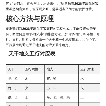
言：“天河水，喜火与土，忌金来生。”这意味着
2026年出生的宝
宝
虽然纳音为水，但原局火旺，需要适当平衡才能发挥优势。
核心方法与原理
要准确判断
2026年出生宝宝五行
的完整构成，不能仅仅依赖年
份，而需要运用“四柱八字”的排盘方法。所谓“四柱”，即年柱、月
柱、日柱、时柱，每柱由一个天干和一个地支组成，共八个字。
五行属性则通过天干地支的对应关系来确定。
. 天干地支五行对应表
天干
五行属性
地支
五行属性
甲、乙
木
寅、卯
木
丙、丁
火
巳、午
火
戊、己
土
辰、戌、丑、未
土