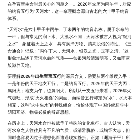
在孕育新生命时最关心的问题之一。
2026年农
历为丙午年，对应
的纳音五行为“天河水”，这一命理概念源自古老的六十甲子纳音
体系。
“天河水”是六十甲子中丙午、丁未两年的纳音名称，属于水命的
一种，但与常见的涧下水、大溪水不同，天河水被古人视为“银河
之水”，象征着天上之水，具有润泽万物、清高脱俗的特性。《三
命通会》记载：“丙午丁未，天河水，银汉之光，玉宇之清。”这
形象地描述了天河水命的气质——如银河般清澈明亮，又如雨露
般滋养天地。
要理解
2026年出生宝宝五行
的深层含义，需要从两个维度入手：
一是年份的天干地支五行，二是纳音五行。2026年的天干为丙，
属阳火；地支为午，也属阳火。所以从干支五行来看，2026年火
气极旺，形成“火火相叠”的局面。而纳音五行却定为“水”，水火本
相克，这种“火中生水”的特殊组合，恰恰体现了中国传统哲学中
阴阳互济、物极必反的辩证思想。
在历史上，天河水命也被赋予了特殊的文化象征。古人认为，天
河水命之人往往具有不凡的气质，或清雅脱俗，或胸怀大志，但
同时也容易因过于理想化而遭遇现实挫折。正如《渊海子平》所