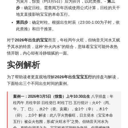
为寅月，惊蛰（约3月5日）后为卯月，以此类推。-
第三
步
：确定日柱。需查阅万年历或使用公式计算，日柱的天干
地支直接影响宝宝的本命五行。
第四步
：确定时柱。根据出生时辰（23:00-1:00为子时，依
此类推）和日干推算。
对于
2026年出生的宝宝
而言，年柱丙午火旺，但纳音天河水又赋
予其水的特质，这种“外火内水”的组合，意味着宝宝可能外表热
情开朗，内心却有冷静细腻的一面。
实例解析
为了帮助读者更直观地理解
2026年出生宝宝五行
的排盘与解读，
下面给出三个不同出生时间的案例。
案例一：
2026年3
月5日（惊蛰）上午10:30出生
八字排盘：年
柱丙午 月柱辛卯 日柱癸巳 时柱丁巳 五行统计：火4个（丙、
午、丁、巳），水2个（癸、亥藏），金1个（辛），木1个
（卯），土0个 解读：此八字火势极旺，日主癸水（宝宝本命
五行）被众火包围，形成“火旺水干”之势。但纳音天河水为
命，有暗中润泽之力。宝宝性格可能较为急躁，但思维敏捷，