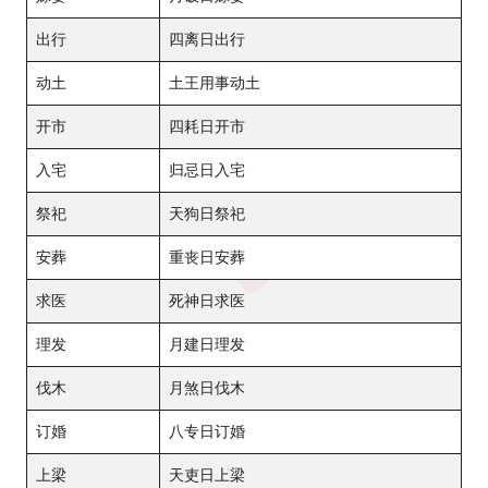
出行
四离日出行
动土
土王用事动土
开市
四耗日开市
入宅
归忌日入宅
祭祀
天狗日祭祀
安葬
重丧日安葬
求医
死神日求医
理发
月建日理发
伐木
月煞日伐木
订婚
八专日订婚
上梁
天吏日上梁