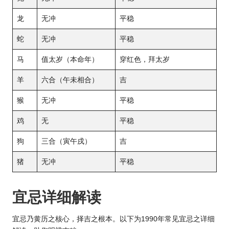
龙
无冲
平稳
蛇
无冲
平稳
马
值太岁（本命年）
穿红色，拜太岁
羊
六合（午未相合）
吉
猴
无冲
平稳
鸡
无
平稳
狗
三合（寅午戌）
吉
猪
无冲
平稳
宜忌详细解读
宜忌乃黄历之核心，择吉之根本。以下为1990年常见宜忌之详细