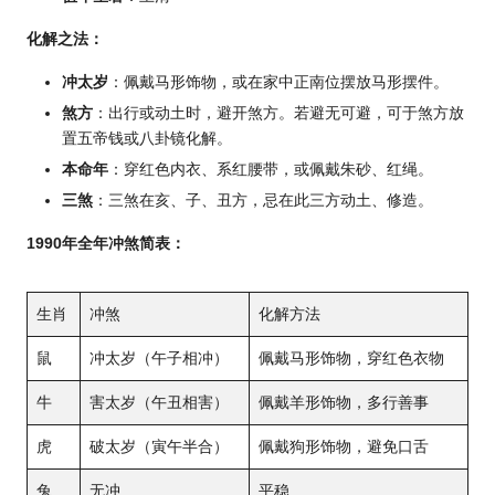
化解之法：
冲太岁
：佩戴马形饰物，或在家中正南位摆放马形摆件。
煞方
：出行或动土时，避开煞方。若避无可避，可于煞方放
置五帝钱或八卦镜化解。
本命年
：穿红色内衣、系红腰带，或佩戴朱砂、红绳。
三煞
：三煞在亥、子、丑方，忌在此三方动土、修造。
1990年全年冲煞简表：
生肖
冲煞
化解方法
鼠
冲太岁（午子相冲）
佩戴马形饰物，穿红色衣物
牛
害太岁（午丑相害）
佩戴羊形饰物，多行善事
虎
破太岁（寅午半合）
佩戴狗形饰物，避免口舌
兔
无冲
平稳