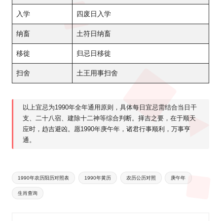
入学
四废日入学
纳畜
土符日纳畜
移徙
归忌日移徙
扫舍
土王用事扫舍
以上宜忌为1990年全年通用原则，具体每日宜忌需结合当日干
支、二十八宿、建除十二神等综合判断。择吉之要，在于顺天
应时，趋吉避凶。愿1990年庚午年，诸君行事顺利，万事亨
通。
Tags:
1990年农历阳历对照表
1990年黄历
农历公历对照
庚午年
生肖查询