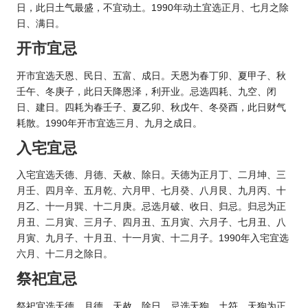
日，此日土气最盛，不宜动土。1990年动土宜选正月、七月之除
日、满日。
开市宜忌
开市宜选天恩、民日、五富、成日。天恩为春丁卯、夏甲子、秋
壬午、冬庚子，此日天降恩泽，利开业。忌选四耗、九空、闭
日、建日。四耗为春壬子、夏乙卯、秋戊午、冬癸酉，此日财气
耗散。1990年开市宜选三月、九月之成日。
入宅宜忌
入宅宜选天德、月德、天赦、除日。天德为正月丁、二月坤、三
月壬、四月辛、五月乾、六月甲、七月癸、八月艮、九月丙、十
月乙、十一月巽、十二月庚。忌选月破、收日、归忌。归忌为正
月丑、二月寅、三月子、四月丑、五月寅、六月子、七月丑、八
月寅、九月子、十月丑、十一月寅、十二月子。1990年入宅宜选
六月、十二月之除日。
祭祀宜忌
祭祀宜选天德、月德、天赦、除日。忌选天狗、土符。天狗为正