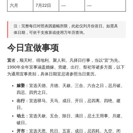
六月
7月22日
—
—
注：完整每日对照表因篇幅所限，此处仅列月份首日。如需具
体日期，可依干支推算或使用万年
历查询
。
今日宜做事项
宜
者，顺天时、得地利、聚人和。凡择日行事，当以“宜”为先。
1990年全年宜事涵盖婚嫁、营建、出行、祭祀等诸多方面，以下
为通用宜事类别，具体日期宜忌请参照当日黄历。
嫁娶
：宜选天德、月德、天赦、三合、六合之日，忌月破、
四忌、四穷之日。
出行
：宜选驿马、天马、成日、开日，忌四离、四绝、建
日。
动土
：宜选天赦、五合、除日、满日，忌土王用事、月建、
破日。
开市
：宜选天恩、民日、五富、成日，忌四耗、九空、闭