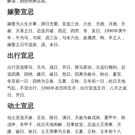
解读，助您明辨吉凶。
嫁娶宜忌
嫁娶为人生大事，择日尤重。宜选三合、六合、天德、月德、天
赦、天喜之日。忌选月破、四忌、四穷、专、亥日。1990年庚午
年，午为马，与寅、戌三合，与未六合。故属虎、狗、羊之人，
嫁娶之日可选寅、戌、未日。
出行宜忌
出行宜选驿马、天马、成日、开日。驿马星动，主远行顺利。忌
选四离、四绝、建日、破日、危日。四离为春分、秋分、夏至、
冬至前一日，四绝为立春、立夏、立秋、立冬前一日，此日天地
气乱，不宜出行。1990年农历闰五月，出行宜选五月、八月之成
日、开日。
动土宜忌
动土宜选天赦、五合、除日、满日。天赦为春戊寅、夏甲午、秋
戊申、冬甲子，此日天地和解，百事皆宜。忌选土王用事、月
建、破日、收日。土王用事为立春、立夏、立秋、立冬前十八