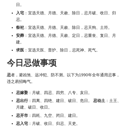
日。
入宅
：宜选天德、月德、天赦、除日，忌月破、收日、归
忌。
祭祀
：宜选天德、月德、天赦、除日，忌天狗、土符。
安葬
：宜选天德、月德、天赦、定日，忌重丧、复日、月
建。
求医
：宜选天医、普护、除日，忌死神、死气。
今日忌做事项
忌
者，避凶煞、远冲犯、防不测。以下为1990年全年通用忌事，
违之易招晦气。
忌嫁娶
：月破、四忌、四穷、八专、亥日。
忌出行
：四离、四绝、建日、破日、危日。
忌动土
：土王、
月建、破日、收日。
忌开市
：四耗、九空、闭日、建日。
忌入宅
：月破、收日、归忌、天吏。