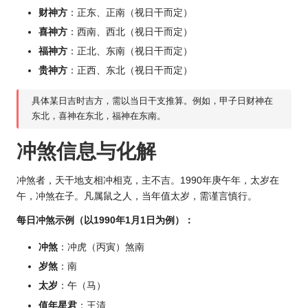
财神方
：正东、正南（视日干而定）
喜神方
：西南、西北（视日干而定）
福神方
：正北、东南（视日干而定）
贵神方
：正西、东北（视日干而定）
具体某日吉时吉方，需以当日干支推算。例如，甲子日财神在
东北，喜神在东北，福神在东南。
冲煞信息与化解
冲煞者，天干地支相冲相克，主不吉。
1990年庚
午年，太岁在
午，冲煞在子。凡属鼠之人，当年值太岁，需谨言慎行。
每日冲煞示例（以1990年1月1日为例）：
冲煞
：冲虎（丙寅）煞南
岁煞
：南
太岁
：午（马）
值年星君
：王清