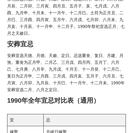
月辰、二月卯、三月寅、四月丑、五月子、亥、七月戌、八月
酉、九月申、十月未、十一月午、十二月巳。土符为正月丑、二
月巳、三月酉、四月寅、五月午、六月戌、七月卯、八月未、九
月亥、十月辰、十一月申、十二月子。1990年祭祀宜选正月、七
月之天赦日。
安葬宜忌
安葬宜选天德、月德、天赦、定日。忌选重丧、复日、月建、月
煞。重丧为正月甲、二月乙、三月戊、四月丙、五月丁、六月
己、七月庚、八月辛、九月戊、十月壬、十一月癸、十二月己。
复日为正月申、二月酉、三月戌、四月亥、五月子、六月丑、七
月寅、八月卯、九月辰、十月巳、十一月午、十二月未。1990年
安葬宜选二月、八月之定日。
1990年全年宜忌对比表（通用）
宜
忌
嫁娶
月破日嫁娶