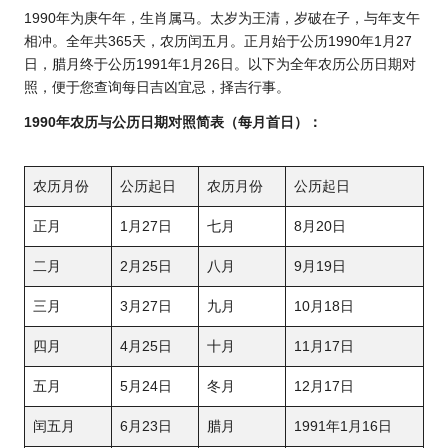
1990年为庚午年，
生肖
属马。太岁为王清，岁破在子，与年支午
相冲。全年共365天，农历闰五月。正月始于公历1990年1月27
日，腊月终于公历1991年1月26日。以下为全年
农历公历日期
对
照，便于您查询每日吉凶宜忌，择吉行事。
1990年农历与公历日期对照简表（每月首日）：
农历月份
公历起日
农历月份
公历起日
正月
1月27日
七月
8月20日
二月
2月25日
八月
9月19日
三月
3月27日
九月
10月18日
四月
4月25日
十月
11月17日
五月
5月24日
冬月
12月17日
闰五月
6月23日
腊月
1991年1月16日