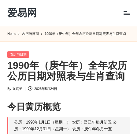
爱易网
Skip
to
公
content
历
Home
农历与日期
1990年（庚午年）全年农历公历日期对照表与生肖查询
阳
历
转
Posted
农历与日期
农
in
1990年（庚午年）全年农历
历
阴
公历日期对照表与生肖查询
历
查
By
玄真子
2026年5月24日
Posted
询
by
_2ebc.com
今日
黄历
概览
公历：1990年1月1日（星期一） 农历：己巳年腊月初五 公
历：1990年12月31日（星期一） 农历：庚午年冬月十五