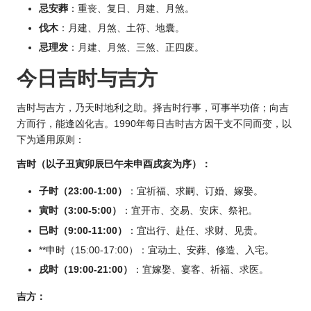
忌安葬
：重丧、复日、月建、月煞。
伐木
：月建、月煞、土符、地囊。
忌理发
：月建、月煞、三煞、正四废。
今日吉时与吉方
吉时与吉方，乃天时地利之助。择吉时行事，可事半功倍；向吉
方而行，能逢凶化吉。1990年每日吉时吉方因干支不同而变，以
下为通用原则：
吉时（以子丑寅卯辰巳午未申酉戌亥为序）：
子时（23:00-1:00）
：宜祈福、求嗣、订婚、嫁娶。
寅时（3:00-5:00）
：宜开市、交易、安床、祭祀。
巳时（9:00-11:00）
：宜出行、赴任、求财、见贵。
**申时（15:00-17:00）：宜动土、安葬、修造、入宅。
戌时（19:00-21:00）
：宜嫁娶、宴客、祈福、求医。
吉方：