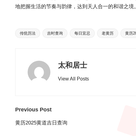
地把握生活的节奏与韵律，达到天人合一的和谐之境
传统历法
吉时查询
每日宜忌
老黄历
黄历20
Tags:
太和居士
View All Posts
Post
Previous Post
navigation
黄历2025黄道吉日查询