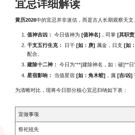
宜忌详细解读
黄历2026
中的宜忌并非迷信，而是古人长期观察天文
值神吉凶：
今日值神为
[值神名]
，司掌
[其职责
干支五行生克：
日干
[如：庚]
属金，日支
[如
配合。
建除十二神：
今日为“**[建除神名，如：破]
星宿影响：
当值星宿
[如：角木蛟]
，属
[吉/凶]
为清晰对比，现将今日部分核心宜忌归纳如下表：
宜做事项
祭祀祖先