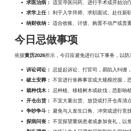
求医治病：
适宜寻医问药、进行手术或开始治
求学上任：
利于入学拜师、求职面试、赴任新
纳财收纳：
适合收账、讨债、购置不动产或贵
今日忌做事项
依据
黄历2026
所示，今日应避免进行以下事务，以防
诉讼词讼：
忌提起诉讼、打官司，易陷入纠缠
破土安葬：
不宜进行丧葬事宜或大规模挖掘，
栽种伐木：
忌种植、移植树木或砍伐，恐影响
开仓出货：
不宜大量出货、放贷或打开仓库清
争吵争斗：
避免与人发生口角、冲突或进行竞
探病问丧：
不宜探望重病患者或参加丧礼，以