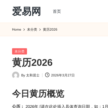
爱易网
首页
Skip
to
公
content
历
Home
未分类
黄历2026
阳
历
转
Posted
未分类
农
in
黄历2026
历
阴
By
太和居士
2026年3月27日
历
Posted
查
by
询
今日
黄历
概览
_2ebc.com
公历：
2026年 [请在此处插入具体查询日期，如：1月