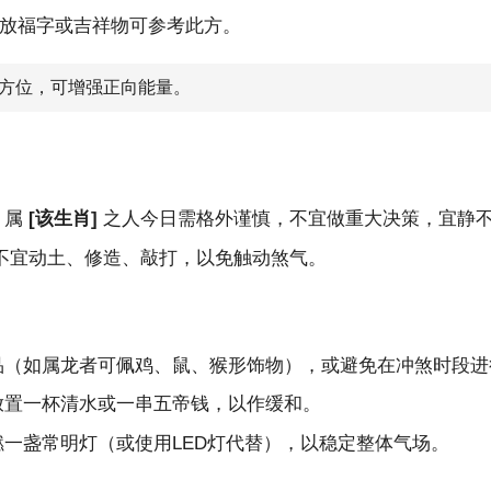
，安放福字或吉祥物可参考此方。
方位，可增强正向能量。
。属
[该生肖]
之人今日需格外谨慎，不宜做重大决策，宜静
不宜动土、修造、敲打，以免触动煞气。
品（如属龙者可佩鸡、鼠、猴形饰物），或避免在冲煞时段进
放置一杯清水或一串五帝钱，以作缓和。
一盏常明灯（或使用LED灯代替），以稳定整体气场。