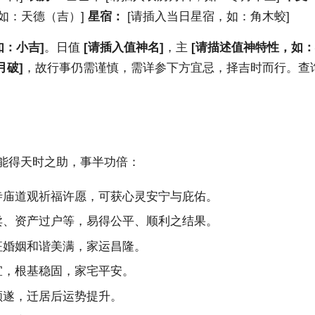
如：天德（吉）]
星宿：
[请插入当日星宿，如：角木蛟]
如：小吉]
。日值
[请插入值神名]
，主
[请描述值神特性，如：
月破]
，故行事仍需谨慎，需详参下方宜忌，择吉时而行。查
能得天时之助，事半功倍：
寺庙道观祈福许愿，可获心灵安宁与庇佑。
卖、资产过户等，易得公平、顺利之结果。
征婚姻和谐美满，家运昌隆。
宜，根基稳固，家宅平安。
顺遂，迁居后运势提升。