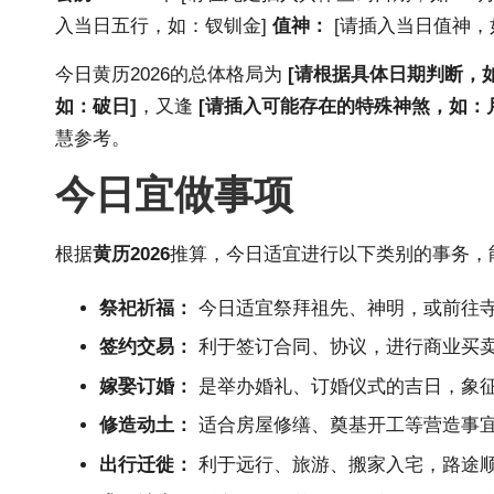
入当日五行，如：钗钏金]
值神：
[请插入当日值神，
今日
黄历2026
的总体格局为
[请根据具体日期判断，
如：破日]
，又逢
[请插入可能存在的特殊神煞，如：
慧参考。
今日宜做事项
根据
黄历2026
推算，今日适宜进行以下类别的事务，
祭祀祈福：
今日适宜祭拜祖先、神明，或前往
签约交易：
利于签订合同、协议，进行商业买
嫁娶订婚：
是举办婚礼、订婚仪式的吉日，象
修造动土：
适合房屋修缮、奠基开工等营造事
出行迁徙：
利于远行、旅游、搬家入宅，路途