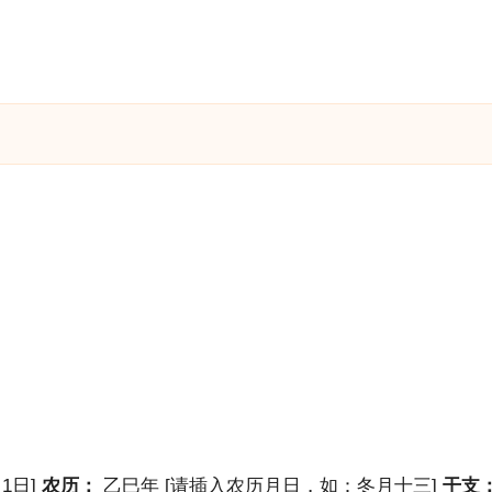
1日]
农历：
乙巳年 [请插入农历月日，如：冬月十三]
干支