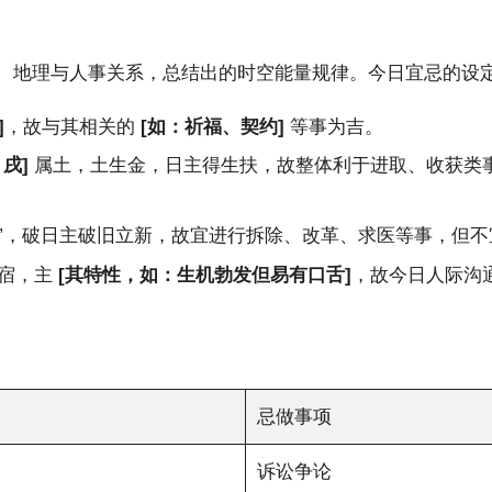
、地理与人事关系，总结出的时空能量规律。今日宜忌的设
]
，故与其相关的
[如：祈福、契约]
等事为吉。
：戌]
属土，土生金，日主得生扶，故整体利于进取、收获类
**日”，破日主破旧立新，故宜进行拆除、改革、求医等事，
宿，主
[其特性，如：生机勃发但易有口舌]
，故今日人际沟
忌做事项
诉讼争论