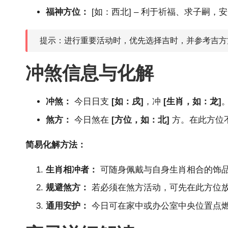
福神方位：
[如：西北] – 利于祈福、求子嗣
提示：进行重要活动时，优先选择吉时，并参考吉方
冲煞信息与化解
冲煞：
今日日支
[如：戌]
，冲
[
生肖
，如：龙]
煞方：
今日煞在
[方位，如：北]
方。在此方位
简易化解方法：
生肖相冲者：
可随身佩戴与自身生肖相合的饰
规避煞方：
若必须在煞方活动，可先在此方位
通用安护：
今日可在家中或办公室中央位置点燃