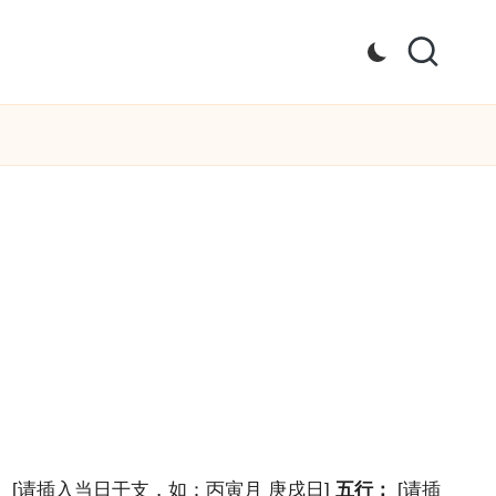
：
[请插入当日干支，如：丙寅月 庚戌日]
五行：
[请插