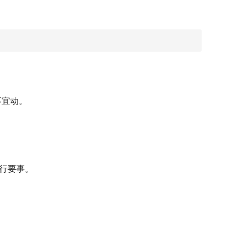
不宜动。
行要事。