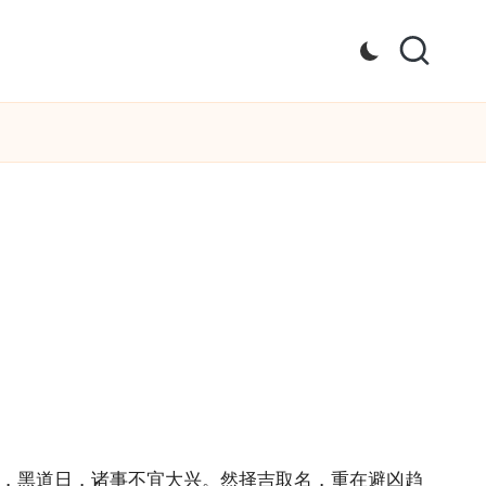
牢，黑道日，诸事不宜大兴。然择吉取名，重在避凶趋