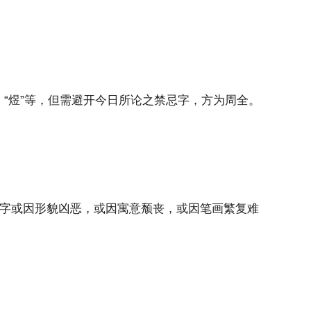
”、“煜”等，但需避开今日所论之禁忌字，方为周全。
汉字或因形貌凶恶，或因寓意颓丧，或因笔画繁复难