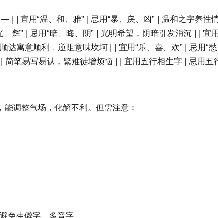
:— :— | | 宜用“温、和、雅” | 忌用“暴、戾、凶” | 温和之字
、辉” | 忌用“暗、晦、阴” | 光明希望，阴暗引发消沉 | | 宜
 | 顺达寓意顺利，逆阻意味坎坷 | | 宜用“乐、喜、欢” | 忌用
| 简笔易写易认，繁难徒增烦恼 | | 宜用五行相生字 | 忌用五
，能调整气场，化解不利。但需注意：
避免生僻字、多音字。