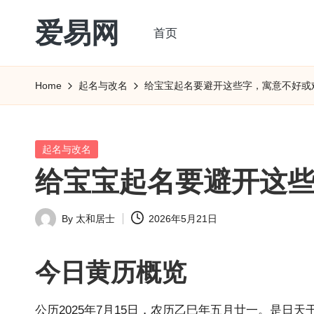
爱易网
首页
Skip
to
公
content
历
Home
起名与改名
给宝宝起名要避开这些字，寓意不好或
阳
历
转
Posted
起名与改名
农
in
给宝宝起名要避开这
历
阴
By
太和居士
2026年5月21日
历
Posted
查
by
询
今日
黄历
概览
_2ebc.com
公
历202
5年7月15日，农历乙巳年五月廿一。是日