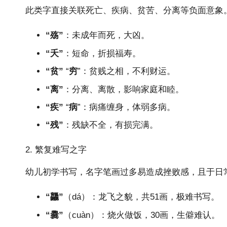
此类字直接关联死亡、疾病、贫苦、分离等负面意象
“殇”
：未成年而死，大凶。
“夭”
：短命，折损福寿。
“贫”
“
穷
”：贫贱之相，不利财运。
“离”
：分离、离散，影响家庭和睦。
“疾”
“
病
”：病痛缠身，体弱多病。
“残”
：残缺不全，有损完满。
2. 繁复难写之字
幼儿初学书写，名字笔画过多易造成挫败感，且于日
“龘”
（dá）：龙飞之貌，共51画，极难书写。
“爨”
（cuàn）：烧火做饭，30画，生僻难认。