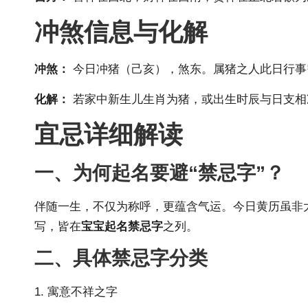
冲煞信息与化解
冲煞：
今日冲猪（己亥），煞东。属猪之人此日行事
化解：
若家中新生儿
生肖
为猪，或出生时辰与日支相冲
宜忌详细解读
一、为何起名要避“禁忌字”？
伴随一生，不仅为称呼，更蕴含气运。今日黄历虽非
写，皆在
宝宝起名禁忌字
之列。
二、具体禁忌字分类
1. 寓意不祥之字