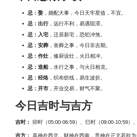
忌：娶
，婚配大事，今日天牢星值，不宜。
忌：出行
，远行不利，易遇阻滞。
忌：入宅
，迁居新宅，恐犯冲煞。
忌：安葬
，丧葬之事，今日非吉期。
忌：作灶
，修厨设灶，火日相冲。
忌：造船
，水行之事，与火日相克。
忌：经络
，织布纺线，易生波折。
忌：开市
，开业交易，财气不聚。
今日吉时与吉方
吉时：
卯时（05:00-06:59）、巳时（09:00-10:59）
吉方：
喜神在西北，财神在西南，贵神在正北若欲为