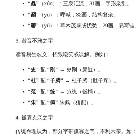
“灥”
（xún）：三泉汇流，31画，字形杂乱。
“籲”
（yù）：呼喊，32画，结构复杂。
“鬱”
（yù）：草木茂盛或忧愁，29画，易写错
3. 谐音不雅之字
读音易生歧义，招致嘲笑或误解。例如：
“史”
配
“刚”
→ 史刚（屎缸）。
“杜”
配
“子腾”
→ 杜子腾（肚子疼）。
“范”
配
“统”
→ 范统（饭桶）。
“朱”
配
“佩”
朱佩（猪配）。
4. 孤寡克亲之字
传统命理认为，部分字带孤寡之气，不利六亲。如：