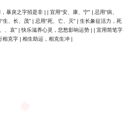
养性情，暴戾之字招是非 | | 宜用“安、康、宁” | 忌用“病、
用“生、长、茂” | 忌用“死、亡、灭” | 生长象征活力，死
“愁、、哀” | 快乐滋养心灵，悲愁影响运势 | | 宜用简笔字
行相克字 | 相生助运，相克生冲 |