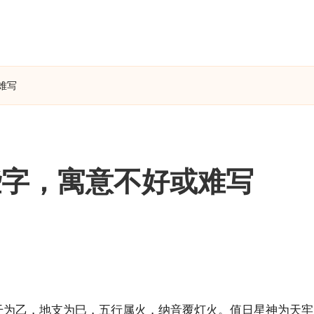
难写
些字，寓意不好或难写
天干为乙，地支为巳，五行属火，纳音覆灯火。值日星神为天