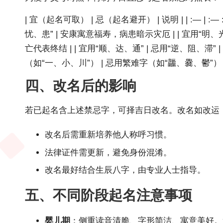
| 宜（起名可取） | 忌（起名避开） | 说明 | | :— | 
忧、患” | 安康寓意福寿，病患暗示灾厄 | | 宜用“明、光
亡代表终结 | | 宜用“顺、达、通” | 忌用“逆、阻、滞”
（如“一、小、川”） | 忌用繁难字（如“龘、爨、鬱”） 
四、改名后的影响
若已起名含上述禁忌字，可择吉日改名。改名如改运
改名后需重新培养他人称呼习惯。
法律证件需更新，避免身份混淆。
改名最好
结合生辰八字
，由专业人士指导。
五、不同阶段起名注意事项
婴儿期
：侧重读音清脆、字形简洁、寓意美好。