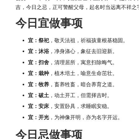
吉，今日之忌，正可警醒父母，起名时当远离不祥之
今日宜做事项
宜：祭祀
，敬天法祖，祈福孩童根基稳固。
宜：沐浴
，净身涤心，象征去旧迎新。
宜：扫舍
，清理居所，寓意扫除晦气。
宜：栽种
，植木培土，喻意生命茁壮。
宜：牧养
，畜养牲畜，暗合养育之道。
宜：破土
，动土开工，但需择吉时。
宜：安床
，安置卧具，求睡眠安稳。
宜：开光
，为神像开明，亦为名字开运。
今日忌做事项