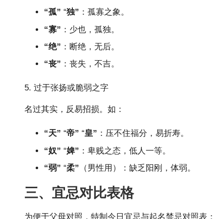
“孤”
“
独”
：孤寡之象。
“寡”
：少也，孤独。
“绝”
：断绝，无后。
“丧”
：丧失，不吉。
5. 过于张扬或脆弱之字
名过其实，反易招损。如：
“天”
“
帝”
“
皇”
：压不住福分，易折寿。
“奴”
“
婢”
：卑贱之态，低人一等。
“弱”
“
柔”
（男性用）：缺乏阳刚，体弱。
三、宜忌对比表格
为便于父母对照，特制今日宜忌与起名禁忌对照表：