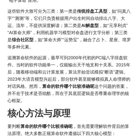
“电子算命”应用。
这些软件大致可分为三类：第一类是
传统排盘工具型
，如“问真八
字”“测测”等，它们只负责根据用户出生时间自动排出八字、大
运、流年，不提供深度解读；第二类是
AI解盘型
，如“元享利贞”
“AI
算命大师
”，利用机器学习模型对命盘进行文字分析；第三类
是
综合社区型
，如“算命大师”“运势宝”，融合了占卜、
星座
、塔罗
等多种元素。
追溯算命软件的起源，最早可到2000年代初的PC端八字排盘软
件。当时的软件功能单一，仅能输出天干地支和十关系。2015年
后，随着移动端和云计算发展，算法开始尝试模拟“断语”逻辑。
2023年大语言模型兴起后，部分软件甚至能够模拟真人命理师的
对话风格。然而，
算命的软件哪个比较准确呢
这个问题的答案，
并不在于技术是否炫酷，而在于其底层逻辑是否尊重命理学的核
心框架。
核心方法与原理
要判断
算命的软件哪个比较准确呢
，首先需要理解软件背后的算
法原理。绝大多数正规算命软件遵循以下四大核心模型：