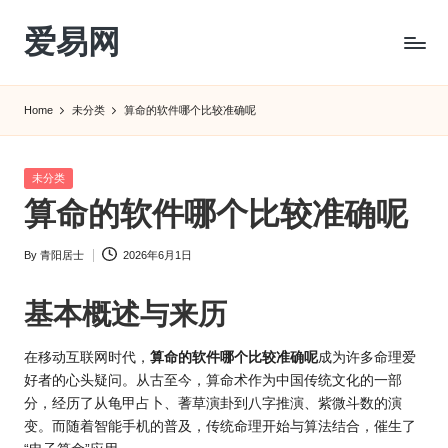
爱易网
Skip
to
公
content
历
Home
未分类
算命的软件哪个比较准确呢
阳
历
转
Posted
未分类
农
in
算命的软件哪个比较准确呢
历
阴
By
青阳居士
2026年6月1日
历
Posted
查
by
询
基本概述与来历
_2ebc.com
在移动互联网时代，
算命
的软件哪个比较准确呢
成为许多命理爱
好者的心头疑问。从古至今，算命术作为中国传统文化的一部
分，经历了从龟甲占卜、蓍草演卦到八字推演、紫微斗数的演
变。而随着智能手机的普及，传统命理开始与算法结合，催生了