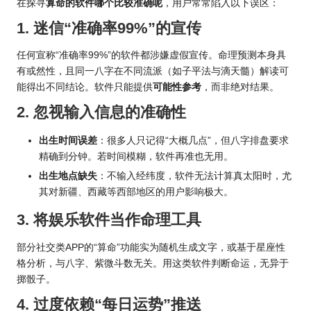
在探寻
算命的软件哪个比较准确呢
，用户常常陷入以下误区：
1. 迷信“准确率99%”的宣传
任何宣称“准确率99%”的软件都涉嫌虚假宣传。命理预测本身具
有或然性，且同一八字在不同流派（如子平法与滴天髓）解读可
能得出不同结论。软件只能提供
可能性参考
，而非绝对结果。
2. 忽视输入信息的准确性
出生时间误差
：很多人只记得“大概几点”，但八字排盘要求
精确到分钟。若时间模糊，软件再准也无用。
出生地点缺失
：不输入经纬度，软件无法计算真太阳时，尤
其对新疆、西藏等西部地区的用户影响极大。
3. 将娱乐软件当作命理工具
部分社交类APP的“算命”功能实为随机生成文字，或基于星座性
格分析，与八字、紫微斗数无关。用这类软件判断命运，无异于
掷骰子。
4. 过度依赖“每日运势”推送