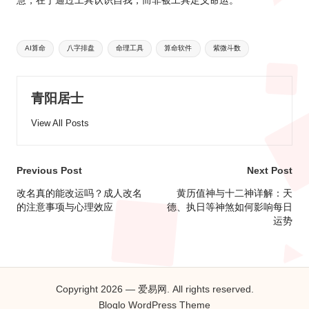
慧，在于通过工具认识自我，而非被工具定义命运。
Tags:
AI算命
八字排盘
命理工具
算命软件
紫微斗数
青阳居士
View All Posts
Post
Previous Post
Next Post
navigation
改名真的能改运吗？成人改名
黄历值神与十二神详解：天
的注意事项与心理效应
德、执日等神煞如何影响每日
运势
Copyright 2026 — 爱易网. All rights reserved.
Bloglo WordPress Theme