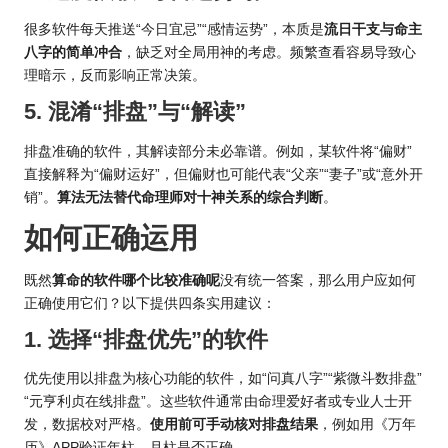
很多软件每天推送“今日宜忌”“感情运势”，本质是
流日干支与命主
八字的简单冲合
，缺乏对全局用神的考虑。频繁查看容易导致心
理暗示，反而影响正常决策。
5. 混淆“排盘”与“解读”
排盘准确的软件，其解读部分未必靠谱。例如，某软件将“偏财”
直接解释为“偏财运好”，但偏财也可能代表“父亲”“妻子”或“意外开
销”。
算法无法替代命理师对十神关系的综合判断
。
如何正确运用
既然
算命的软件哪个比较准确呢
没有统一答案，那么用户应如何
正确使用它们？以下提供四条实用建议：
1. 选择“排盘优先”的软件
优先使用以排盘为核心功能的软件，如“问真八字”“紫微斗数排盘”
“元亨利贞在线排盘”。这些软件通常由命理爱好者或专业人士开
发，数据校对严格。
使用前可手动核对排盘结果
，例如用《万年
历》APP验证年柱、月柱是否正确。