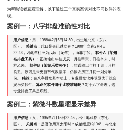
为帮助读者直观理解，以下通过三个真实案例对比不同软件的表
现。
案例一：八字排盘准确性对比
用户信息
：男，1988年2月5日14:30，出生地北京（东八
区）。
关键点
：此日是否已过立春？1988年立春2月4日
22:43，因此年柱应为戊辰（龙年），而非丁卯。
软件A（某知
名排盘工具）
：正确输出年柱戊辰，月柱甲寅，日柱辛未，时
柱乙未。
软件B（某娱乐类APP）
：错误输出年柱丁卯，月柱
癸丑。原因是未更新节气数据库，仍按农
历正
月初一划分年
份。
结论
：在八字排盘基本功上，专业排盘软件明显优于综合
娱乐类软件。
算命的软件哪个比较准确呢
？对于八字命理，选
专业排盘工具是底线。
案例二：紫微斗数星曜显示差异
用户信息
：女，1995年7月15日22:45，出生地成都（东七
区）。
关键点
：是否使用真太阳时？成都经度约104°，与北京