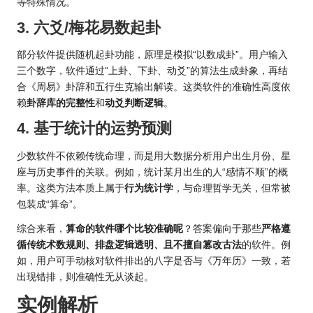
等特殊情况。
3. 六爻/梅花易数起卦
部分软件提供随机起卦功能，原理是模拟“以数成卦”。用户输入
三个数字，软件通过“上卦、下卦、动爻”的算法生成卦象，再结
合《周易》卦辞和五行生克输出解读。这类软件的准确性高度依
赖
卦辞库的完整性
和
动爻判断逻辑
。
4. 基于统计的运势预测
少数软件不依赖传统命理，而是用大数据分析用户出生月份、星
座与历史事件的关联。例如，统计某月出生的人“感情不顺”的概
率。这类方法本质上属于
行为统计学
，与命理哲学无关，但常被
包装成“算命”。
综合来看，
算命的软件哪个比较准确呢
？答案偏向于那些
严格遵
循传统术数规则、排盘逻辑透明、且不擅自篡改古法
的软件。例
如，用户可手动核对软件排出的八字是否与《万年历》一致，若
出现错排，则准确性无从谈起。
实例解析