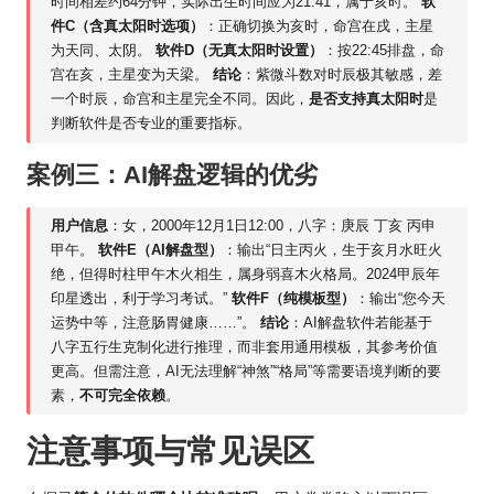
时间相差约64分钟，实际出生时间应为21:41，属于亥时。
软
件C（含真太阳时选项）
：正确切换为亥时，命宫在戌，主星
为天同、太阴。
软件D（无真太阳时设置）
：按22:45排盘，命
宫在亥，主星变为天梁。
结论
：紫微斗数对时辰极其敏感，差
一个时辰，命宫和主星完全不同。因此，
是否支持真太阳时
是
判断软件是否专业的重要指标。
案例三：AI解盘逻辑的优劣
用户信息
：女，2000年12月1日12:00，八字：庚辰 丁亥 丙申
甲午。
软件E（AI解盘型）
：输出“日主丙火，生于亥月水旺火
绝，但得时柱甲午木火相生，属身弱喜木火格局。2024甲辰年
印星透出，利于学习考试。”
软件F（纯模板型）
：输出“您今天
运势中等，注意肠胃健康……”。
结论
：AI解盘软件若能基于
八字五行生克制化进行推理，而非套用通用模板，其参考价值
更高。但需注意，AI无法理解“神煞”“格局”等需要语境判断的要
素，
不可完全依赖
。
注意事项与常见误区