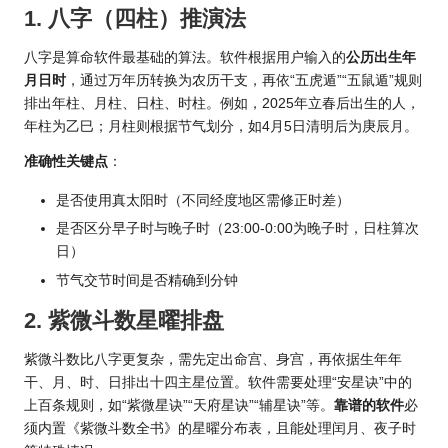
1. 八字（四柱）推演法
八字是算命软件最基础的算法。软件根据用户输入的
公历出生年
月日时
，通过万年历转换为农历干支，再依“五虎遁”“五鼠遁”规则
排出年柱、月柱、日柱、时柱。例如，2025年立春后出生的人，
年柱为乙巳；月柱则根据节气划分，如4月5日清明后为庚辰月。
准确性关键点
：
是否使用真太阳时（不同经度地区需修正时差）
是否区分早子时与晚子时（23:00-0:00为晚子时，日柱算次
日）
节气交节时间是否精确到分钟
2. 紫微斗数星曜排盘
紫微斗数比八字更复杂，需先定出命宫、身宫，再依据生年年
干、月、时、日排出十四主星位置。软件需要处理“安星诀”中的
上百条规则，如“紫微星诀”“天府星诀”“辅星诀”等。
靠谱的软件
必
须内置《紫微斗数全书》的星曜分布表，且能处理闰月、夜子时