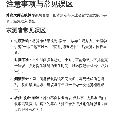
注意事项与常见误区
算命大师在线算命
虽然便捷，但求测者与从业者都需注意以下事
项，避免陷入误区。
求测者常见误区
过度依赖
：将算命结果视为“宿命”，放弃主观努力。命理学
讲究“一命二运三
风水
，四积阴德五读书”，后天努力同样重
要。
时间不准
：出生时间误差超过一小时，可能导致八字排盘完
全错误。务必提供准确的出生时间（以医院记录或出生证为
准）。
频繁算命
：同一问题反复咨询不同大师，容易造成信息混
乱，反而增加焦虑。建议每半年或一年做一次运势梳理即
可。
轻信“改命”套路
：部分不良从业者以“做法事”“改风水”为由
收取高额费用。真正的算命大师不会强行推销化解服务，而
是以理性分析为主。