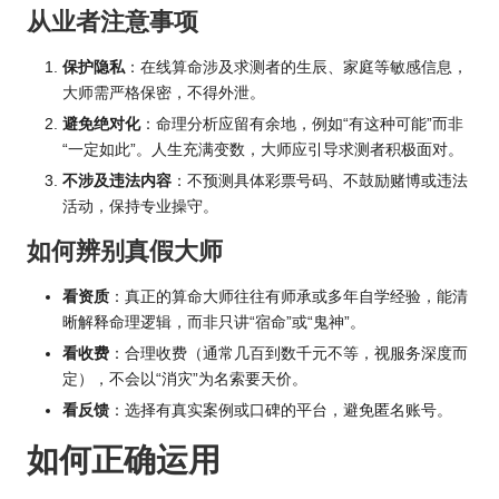
从业者注意事项
保护隐私
：在线算命涉及求测者的生辰、家庭等敏感信息，
大师需严格保密，不得外泄。
避免绝对化
：命理分析应留有余地，例如“有这种可能”而非
“一定如此”。人生充满变数，大师应引导求测者积极面对。
不涉及违法内容
：不预测具体彩票号码、不鼓励赌博或违法
活动，保持专业操守。
如何辨别真假大师
看资质
：真正的算命大师往往有师承或多年自学经验，能清
晰解释命理逻辑，而非只讲“宿命”或“鬼神”。
看收费
：合理收费（通常几百到数千元不等，视服务深度而
定），不会以“消灾”为名索要天价。
看反馈
：选择有真实案例或口碑的平台，避免匿名账号。
如何正确运用