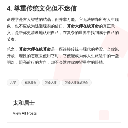
4. 尊重传统文化但不迷信
命理学是古人智慧的结晶，但并非万能。它无法解释所有人生现
象，也不应成为逃避现实的借口。
算命大师在线算命
的真正意
义，是帮你更清晰地认识自己，在复杂的世界中找到属于自己的
节奏。
总之，
算命大师在线算命
是一座连接传统与现代的桥梁。当你以
开放、理性的态度去使用它时，它便能成为你人生旅途中的一盏
明灯，照亮前行的方向，却不会遮住你仰望星空的眼睛。
Tags:
八字
在线算命
算命大师
算命大师在线算命
太和居士
View All Posts