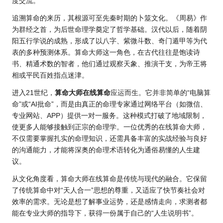
度交流。
追溯算命的来历，其根源可至先秦时期的卜筮文化。《周易》作
为群经之首，为后世命理学奠定了哲学基础。汉代以后，随着阴
阳五行学说的成熟，形成了以八字、紫微斗数、奇门遁甲等为代
表的多种预测体系。算命大师这一角色，在古代往往是饱读诗
书、精通术数的智者，他们通过观察天象、推演干支，为帝王将
相或平民百姓指点迷津。
进入21世纪，
算命大师在线算命
应运而生。它并非简单的“电脑算
命”或“AI批命”，而是由真正的命理专家通过网络平台（如微信、
专业网站、APP）提供一对一服务。这种模式打破了地域限制，
使更多人能够接触到正宗的命理学。一位优秀的在线算命大师，
不仅需要掌握扎实的命理知识，还需具备丰富的实战经验与良好
的沟通能力，才能将深奥的命理术语转化为通俗易懂的人生建
议。
从文化角度看，算命大师在线算命是传统与现代的融合。它保留
了传统算命中对“天人合一”思想的尊重，又适应了快节奏社会对
效率的需求。无论是想了解事业
运势
，还是感情走向，求测者都
能在专业大师的指导下，获得一份属于自己的“人生说明书”。