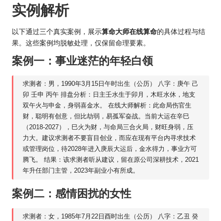
实例解析
以下通过三个真实案例，展示
算命大师在线算命
的具体过程与结
果。这些案例均脱敏处理，仅保留命理要素。
案例一：事业迷茫的年轻白领
求测者：男，1990年3月15日午时出生（公历） 八字：庚午 己
卯 壬申 丙午 排盘分析：日主壬水生于卯月，木旺水休，地支
双午火与申金，身弱喜金水。 在线大师解析：此命局伤官生
财，聪明有创意，但比劫弱，易孤军奋战。当前大运在辛巳
（2018-2027），巳火为财，与命局三合火局，财旺身弱，压
力大。建议求测者不要盲目创业，而应在现有平台内寻求技术
或管理岗位，待2028年进入庚辰大运后，金水得力，事业方可
腾飞。 结果：该求测者听从建议，留在原公司深耕技术，2021
年升任部门主管，2023年副业小有所成。
案例二：感情困扰的女性
求测者：女，1985年7月22日酉时出生（公历） 八字：乙丑 癸