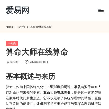
爱易网
Skip
to
公
content
历
Home
未分类
算命大师在线算命
阳
历
转
Posted
未分类
农
in
算命大师在线算命
历
阴
By
太和居士
2026年6月10日
历
Posted
查
by
询
基本概述与来历
_2ebc.com
算命
，作为中国传统文化中一颗璀璨的明珠，承载着数千年来人
们对命运与未知的探索。
算命大师
在线算命
，则是这一古老智慧
在数字时代的新生形态。它不仅延续了传统命理学的精髓，更借
助互联网的便捷性，让求测者足不出户即可与资深命理师进行深