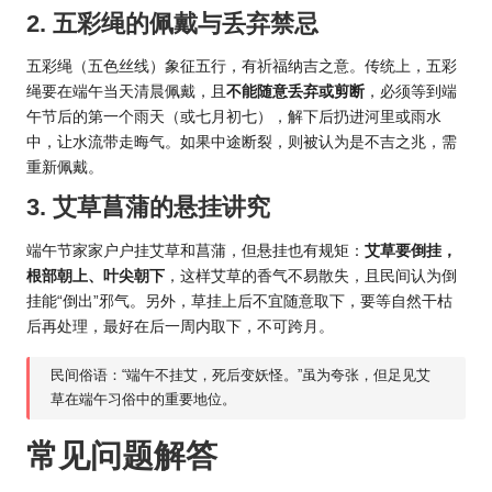
2. 五彩绳的佩戴与丢弃禁忌
五彩绳（五色丝线）象征五行，有祈福纳吉之意。传统上，五彩
绳要在端午当天清晨佩戴，且
不能随意丢弃或剪断
，必须等到端
午节后的第一个雨天（或七月初七），解下后扔进河里或雨水
中，让水流带走晦气。如果中途断裂，则被认为是不吉之兆，需
重新佩戴。
3. 艾草菖蒲的悬挂讲究
端午节家家户户挂艾草和菖蒲，但悬挂也有规矩：
艾草要倒挂，
根部朝上、叶尖朝下
，这样艾草的香气不易散失，且民间认为倒
挂能“倒出”邪气。另外，草挂上后不宜随意取下，要等自然干枯
后再处理，最好在后一周内取下，不可跨月。
民间俗语：“端午不挂艾，死后变妖怪。”虽为夸张，但足见艾
草在端午习俗中的重要地位。
常见问题解答