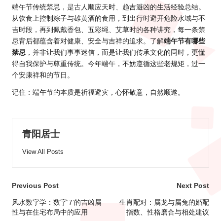
端午节传统禁忌，是古人顺应天时、趋吉避凶的生活经验总结。
从饮食上控制粽子与雄黄酒的食用，到出行时避开危险水域与不
吉时段，再到佩戴香包、五彩绳、艾草时的各种讲究，每一条禁
忌背后都蕴含着对健康、安全与吉祥的追求。了解
端午节有哪些
禁忌
，并非让我们事事迷信，而是让我们传承文化的同时，更懂
得自我保护与尊重传统。今年端午，不妨遵循这些老规矩，过一
个安康祥和的节日。
记住：端午节的本质是祈福避灾，心怀敬意，自然顺遂。
青阳居士
View All Posts
Post
Previous Post
Next Post
navigation
风水数字学：数字‘7’的吉凶属
生肖配对：属龙与属兔的婚配
性与在住宅布局中的应用
指数、性格磨合与相处建议