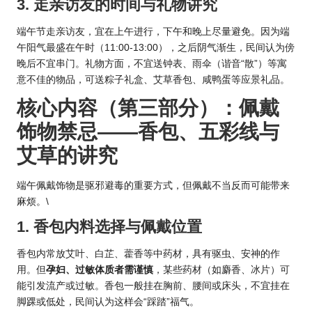
3. 走亲访友的时间与礼物讲究
端午节走亲访友，宜在上午进行，下午和晚上尽量避免。因为端
午阳气最盛在午时（11:00-13:00），之后阴气渐生，民间认为傍
晚后不宜串门。礼物方面，不宜送钟表、雨伞（谐音“散”）等寓
意不佳的物品，可送粽子礼盒、艾草香包、咸鸭蛋等应景礼品。
核心内容（第三部分）：佩戴
饰物禁忌——香包、五彩线与
艾草的讲究
端午佩戴饰物是驱邪避毒的重要方式，但佩戴不当反而可能带来
麻烦。\
1. 香包内料选择与佩戴位置
香包内常放艾叶、白芷、藿香等中药材，具有驱虫、安神的作
用。但
孕妇、过敏体质者需谨慎
，某些药材（如麝香、冰片）可
能引发流产或过敏。香包一般挂在胸前、腰间或床头，不宜挂在
脚踝或低处，民间认为这样会“踩踏”福气。