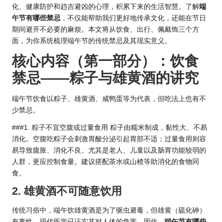
化、健康防护和趋吉避凶的心理，积累下来的生活智慧。了解
端
午节有哪些禁忌
，不仅能帮助我们更好地传承文化，还能在节日
期间避开不必要的麻烦。本文将从饮食、出行、佩戴饰三个方
面，为你系统梳理端午节的传统禁忌及其现实意义。
核心内容（第一部分）：饮食
禁忌——粽子与雄黄酒的讲究
端午节饮食以粽子、雄黄酒、咸鸭蛋等为代表，但吃法上也有不
少禁忌。
###1. 粽子不宜空腹或过量食用 粽子由糯米制成，黏性大、不易
消化。空腹吃粽子会刺激胃酸分泌引起胃部不适；过量食用则容
易导致腹胀、消化不良。尤其是老人、儿童以及肠胃功能较弱的
人群，更应控制食量。建议搭配茶水或山楂等助消化的食物同
食。
2. 雄黄酒不可随意饮用
传统习俗中，端午饮雄黄酒是为了驱虫避毒，但雄黄（硫化砷）
有毒性，现代医学已证实其对人体的危害。因此，
端午节有哪些