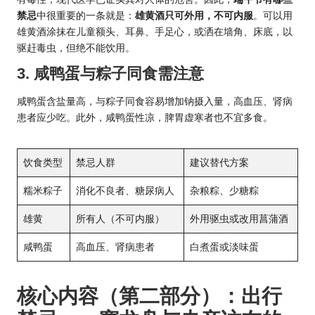
禁忌
中很重要的一条就是：
雄黄酒只可外用，不可内服
。可以用
雄黄酒涂抹在儿童额头、耳鼻、手足心，或洒在墙角、床底，以
驱赶毒虫，但绝不能饮用。
3. 咸鸭蛋与粽子同食需注意
咸鸭蛋含盐量高，与粽子同食容易增加钠摄入量，高血压、肾病
患者应少吃。此外，咸鸭蛋性凉，脾胃虚寒者也不宜多食。
饮食类型
禁忌人群
建议替代方案
糯米粽子
消化不良者、糖尿病人
杂粮粽、少糖粽
雄黄
所有人（不可内服）
外用驱虫或改用菖蒲酒
咸鸭蛋
高血压、肾病患者
白煮蛋或淡味蛋
核心内容（第二部分）：出行