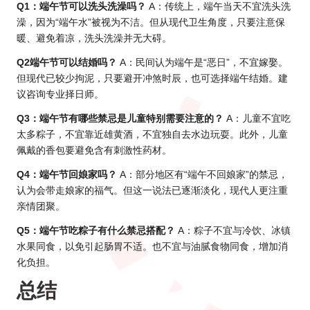
Q1：端午节可以洗头洗澡吗？
A：传统上，端午当天不宜洗头洗
澡，因为“端午水”被视为不洁。但从现代卫生角度，只要注意保
暖、避免着凉，洗头洗澡并无大碍。
Q2端午节可以结婚吗？
A：民间认为端午是“恶日”，不宜嫁娶。
但现代已较少拘泥，只要避开冲煞时辰，也可选择端午结婚。建
议咨询专业择日师。
Q3：端午节有哪些禁忌是儿童特别需要注意的？
A：儿童不宜吃
太多粽子，不宜靠近雄黄酒，不宜独自去水边玩耍。此外，儿童
佩戴的香包要避免含有刺激性药材。
Q4：端午节回娘家吗？
A：部分地区有“端午不回娘家”的禁忌，
认为会带走娘家的福气。但这一说法已逐渐淡化，现代人更注重
亲情团聚。
Q5：
端午节吃粽子
有什么禁忌搭配？
A：粽子不宜与冷饮、冰镇
水果同食，以免引起肠胃不适。也不宜与油腻食物同食，增加消
化负担。
总结