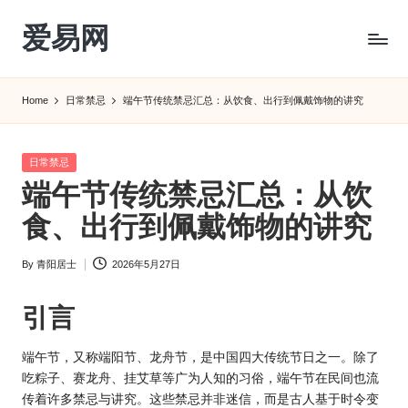
爱易网
Skip
to
公
content
历
Home
日常禁忌
端午节传统禁忌汇总：从饮食、出行到佩戴饰物的讲究
阳
历
转
Posted
日常禁忌
农
in
端午节传统禁忌汇总：从饮
历
阴
食、出行到佩戴饰物的讲究
历
查
By
青阳居士
2026年5月27日
Posted
询
by
_2ebc.com
引言
端午节，又称端阳节、龙舟节，是中国四大传统节日之一。除了
吃粽子、赛龙舟、挂艾草等广为人知的习俗，端午节在民间也流
传着许多禁忌与讲究。这些禁忌并非迷信，而是古人基于时令变