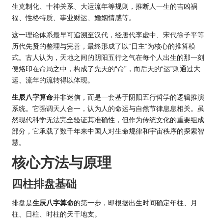
生克制化、十神关系、大运流年等规则，推断人一生的吉凶祸
福、性格特质、事业财运、婚姻情感等。
这一理论体系最早可追溯至汉代，经唐代李虚中、宋代徐子平等
历代先贤的整理与完善，最终形成了以“日主”为核心的推算模
式。古人认为，天地之间的阴阳五行之气在每个人出生的那一刻
便烙印在命局之中，构成了先天的“命”，而后天的“运”则通过大
运、流年的流转得以体现。
生辰八字算命
并非迷信，而是一套基于阴阳五行哲学的逻辑推演
系统。它强调天人合一，认为人的命运与自然节律息息相关。虽
然现代科学无法完全验证其准确性，但作为传统文化的重要组成
部分，它承载了数千年来中国人对生命规律和宇宙秩序的探索智
慧。
核心方法与原理
四柱排盘基础
排盘是
生辰八字算命
的第一步，即根据出生时间确定年柱、月
柱、日柱、时柱的天干地支。