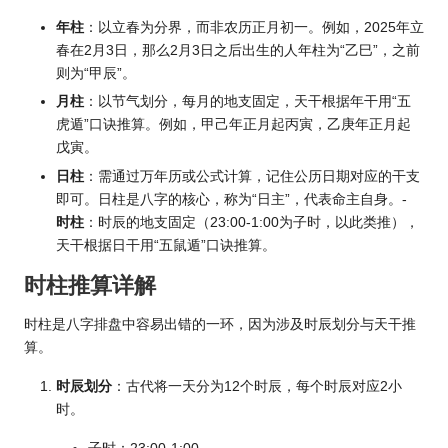
年柱
：以立春为分界，而非农
历正
月初一。例如，2025年立
春在2月3日，那么2月3日之后出生的人年柱为“乙巳”，之前
则为“甲辰”。
月柱
：以节气划分，每月的地支固定，天干根据年干用“五
虎遁”口诀推算。例如，甲己年正月起丙寅，乙庚年正月起
戊寅。
日柱
：需通过万年历或公式计算，记住公
历日
期对应的干支
即可。日柱是八字的核心，称为“日主”，代表命主自身。-
时柱
：时辰的地支固定（23:00-1:00为子时，以此类推），
天干根据日干用“五鼠遁”口诀推算。
时柱推算详解
时柱是八字排盘中容易出错的一环，因为涉及时辰划分与天干推
算。
时辰划分
：古代将一天分为12个时辰，每个时辰对应2小
时。