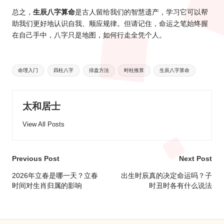
总之，
生辰八字算命
是古人留给我们的智慧遗产，学习它可以帮
助我们更好地认识自我、顺应规律。但请记住，命运之笔始终握
在自己手中，八字只是地图，如何行走全凭个人。
Tags:
命理入门
四柱八字
排盘方法
时柱推算
生辰八字算命
太和居士
View All Posts
Post
Previous Post
Next Post
navigation
2026年立春是哪一天？立春
出生时辰真的决定命运吗？子
时间对生肖归属的影响
时丑时各有什么说法