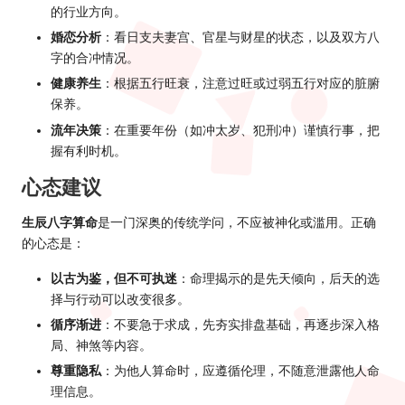
的行业方向。
婚恋分析
：看日支夫妻宫、官星与财星的状态，以及双方八
字的合冲情况。
健康养生
：根据五行旺衰，注意过旺或过弱五行对应的脏腑
保养。
流年决策
：在重要年份（如冲太岁、犯刑冲）谨慎行事，把
握有利时机。
心态建议
生辰八字算命
是一门深奥的传统学问，不应被神化或滥用。正确
的心态是：
以古为鉴，但不可执迷
：命理揭示的是先天倾向，后天的选
择与行动可以改变很多。
循序渐进
：不要急于求成，先夯实排盘基础，再逐步深入格
局、神煞等内容。
尊重隐私
：为他人算命时，应遵循伦理，不随意泄露他人命
理信息。