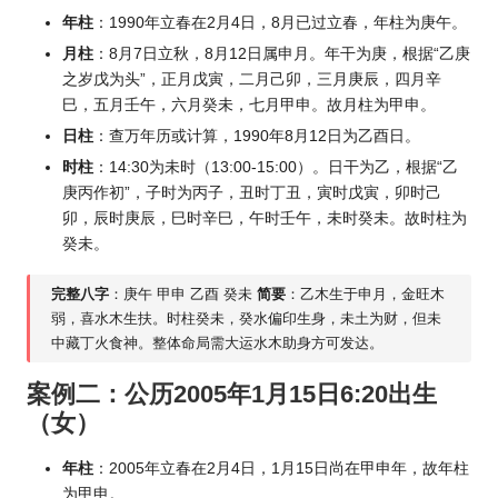
年柱
：1990年立春在2月4日，8月已过立春，年柱为庚午。
月柱
：8月7日立秋，8月12日属申月。年干为庚，根据“乙庚
之岁戊为头”，正月戊寅，二月己卯，三月庚辰，四月辛
巳，五月壬午，六月癸未，七月甲申。故月柱为甲申。
日柱
：查万年历或计算，1990年8月12日为乙酉日。
时柱
：14:30为未时（13:00-15:00）。日干为乙，根据“乙
庚丙作初”，子时为丙子，丑时丁丑，寅时戊寅，卯时己
卯，辰时庚辰，巳时辛巳，午时壬午，未时癸未。故时柱为
癸未。
完整八字
：庚午 甲申 乙酉 癸未
简要
：乙木生于申月，金旺木
弱，喜水木生扶。时柱癸未，癸水偏印生身，未土为财，但未
中藏丁火食神。整体命局需大运水木助身方可发达。
案例二：公历2005年1月15日6:20出生
（女）
年柱
：2005年立春在2月4日，1月15日尚在甲申年，故年柱
为甲申。