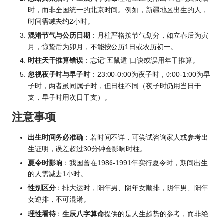
时，而非全国统一的北京时间。例如，新疆地区出生的人，
时间需减去约2小时。
混淆节气与公历日期
：月柱严格按节气划分，如立春后为寅
月，惊蛰后为卯月，不能按公历1日或农历初一。
时柱天干推算错误
：忘记“五鼠遁”口诀或误用年干推算。
忽视夜子时与早子时
：23:00-0:00为夜子时，0:00-1:00为早
子时，两者虽同属子时，但日柱不同（夜子时仍用当日干
支，早子时用次日干支）。
注意事项
出生时间务必准确
：若时间不详，可尝试咨询家人或参考出
生证明，误差超过30分钟会影响时柱。
夏令时影响
：我国曾在1986-1991年实行夏令时，期间出生
的人需减去1小时。
性别区分
：排大运时，阳年男、阴年女顺排，阴年男、阳年
女逆排，不可混淆。
理性看待
：
生辰八字算命
提供的是人生趋势的参考，而非绝