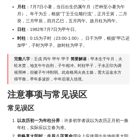
月柱
：7月7日小暑，当日出生仍属午月（芒种至小暑为午
月）。年干为壬，根据“丁壬壬位顺行流”，正月壬寅，二月
癸，三月甲辰，四月乙巳，五月丙午。故月柱为丙午。
日柱
：1982年7月7日为甲午日。
时柱
：0:15为子时（23:00-1:00）。日干为甲，根据“甲己还
加甲”，子时为甲子。故时柱为甲子。
完整八字
：壬戌 丙午 甲午 甲子
简要解读
：甲木生于午月，火
旺木焚，地支午午自刑，子午相冲。时柱甲子，子水正印为调
候用神，但被子午冲削弱。此命格局火炎土燥，需大运金水方
得平衡，早年多波折，中年后渐入佳境。
注意事项与常见误区
常见误区
以农历初一为年柱分界
：许多初学者误以为农历正月初一换
年柱，实际应以立春为准。
忽略真太阳时
：
生辰八字算命
理论上应使用出生地的真太阳