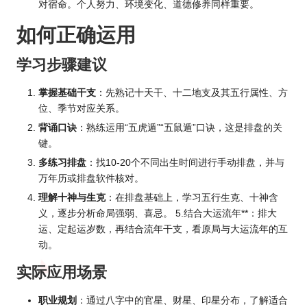
对宿命。个人努力、环境变化、道德修养同样重要。
如何正确运用
学习步骤建议
掌握基础干支
：先熟记十天干、十二地支及其五行属性、方
位、季节对应关系。
背诵口诀
：熟练运用“五虎遁”“五鼠遁”口诀，这是排盘的关
键。
多练习排盘
：找10-20个不同出生时间进行手动排盘，并与
万年历或排盘软件核对。
理解十神与生克
：在排盘基础上，学习五行生克、十神含
义，逐步分析命局强弱、喜忌。 5.结合大运流年**：排大
运、定起运岁数，再结合流年干支，看原局与大运流年的互
动。
实际应用场景
职业规划
：通过八字中的官星、财星、印星分布，了解适合