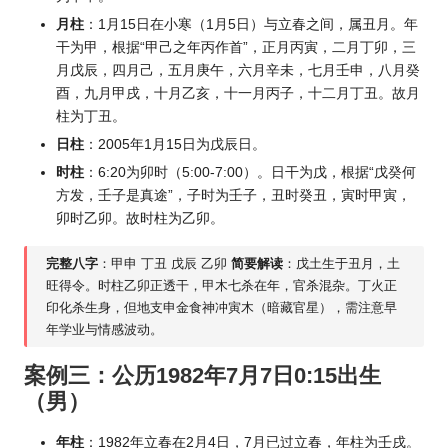
月柱
：1月15日在小寒（1月5日）与立春之间，属丑月。年
干为甲，根据“甲己之年丙作首”，正月丙寅，二月丁卯，三
月戊辰，四月己，五月庚午，六月辛未，七月壬申，八月癸
酉，九月甲戌，十月乙亥，十一月丙子，十二月丁丑。故月
柱为丁丑。
日柱
：2005年1月15日为戊辰日。
时柱
：6:20为卯时（5:00-7:00）。日干为戊，根据“戊癸何
方发，壬子是真途”，子时为壬子，丑时癸丑，寅时甲寅，
卯时乙卯。故时柱为乙卯。
完整八字
：甲申 丁丑 戊辰 乙卯
简要解读
：戊土生于丑月，土
旺得令。时柱乙卯正透干，甲木七杀在年，官杀混杂。丁火正
印化杀生身，但地支申金食神冲寅木（暗藏官星），需注意早
年学业与情感波动。
案例三：公历1982年7月7日0:15出生
（男）
年柱
：1982年立春在2月4日，7月已过立春，年柱为壬戌。