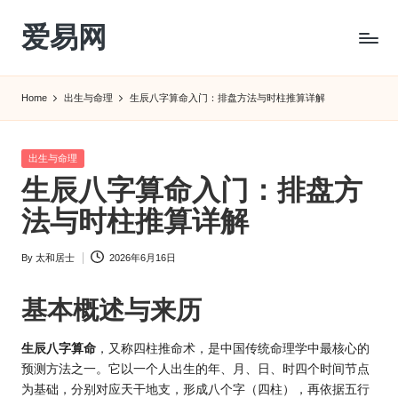
爱易网
Skip
to
公
content
历
Home
出生与命理
生辰八字算命入门：排盘方法与时柱推算详解
阳
历
转
Posted
出生与命理
农
in
生辰八字算命入门：排盘方
历
阴
法与时柱推算详解
历
查
By
太和居士
2026年6月16日
Posted
询
by
_2ebc.com
基本概述与来历
生辰八字
算命
，又称四柱推命术，是中国传统命理学中最核心的
预测方法之一。它以一个人出生的年、月、日、时四个时间节点
为基础，分别对应天干地支，形成八个字（四柱），再依据五行