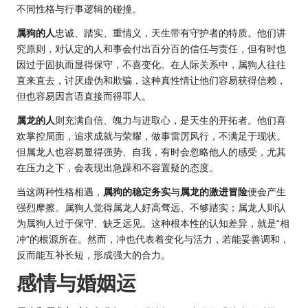
不同性格与行事逻辑的碰撞。
属狗的人
忠诚、踏实、重情义，天生带有守护者的特质。他们讲
究原则，对认定的人和事会付出百分百的信任与责任，但有时也
因过于固执而显得保守，不喜变化。在人际关系中，属狗人往往
直来直去，讨厌虚伪和欺骗，这种真性情让他们容易获得信赖，
但也容易因言语直接而得罪人。
属龙的人
则充满自信、魄力与进取心，是天生的开拓者。他们喜
欢掌控局面，追求成就与荣耀，做事雷厉风行，不满足于现状。
但属龙人也容易显得强势、自我，有时会忽略他人的感受，尤其
在压力之下，会表现出急躁和不容置疑的态度。
当这两种性格相遇，
属狗的稳定务实
与
属龙的激进冒险
便会产生
强烈摩擦。属狗人觉得属龙人好高骛远、不够踏实；属龙人则认
为属狗人过于保守、缺乏远见。这种根本性的认知差异，就是“相
冲”的根源所在。然而，冲也代表着变化与活力，若能妥善调和，
反而能互补长短，形成强大的合力。
感情与婚姻运