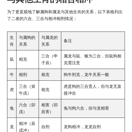
为了更直观地了解属狗和属龙与其他生肖的关系，以下表格列出
了二者的六合、三合与相冲相刑情况：
生
与属狗的
与属龙的
备注
肖
关系
关系
三合（申
属龙与鼠、猴为三合，但鼠狗相
鼠
相克
子辰）
克需注意
牛
相刑
相克
狗牛刑克，龙牛关系一般
三合（寅
虎是狗的三合贵人，但与龙无直
虎
相克
午戌）
接冲合
六合（卯
相害（卯
兔
兔与狗六合，但与龙相害
戌）
辰害）
相冲（辰
龙
自刑
龙狗相冲，龙龙自刑
戌冲）