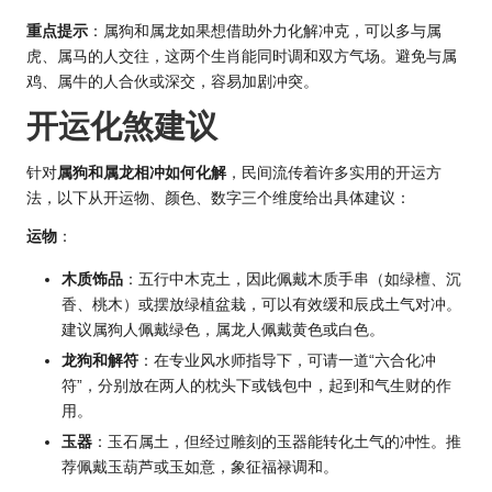
重点提示
：属狗和属龙如果想借助外力化解冲克，可以多与属
虎、属马的人交往，这两个生肖能同时调和双方气场。避免与属
鸡、属牛的人合伙或深交，容易加剧冲突。
开运化煞建议
针对
属狗和属龙相冲如何化解
，民间流传着许多实用的开运方
法，以下从开运物、颜色、数字三个维度给出具体建议：
运物
：
木质饰品
：五行中木克土，因此佩戴木质手串（如绿檀、沉
香、桃木）或摆放绿植盆栽，可以有效缓和辰戌土气对冲。
建议属狗人佩戴绿色，属龙人佩戴黄色或白色。
龙狗和解符
：在专业
风水
师指导下，可请一道“六合化冲
符”，分别放在两人的枕头下或钱包中，起到和气生财的作
用。
玉器
：玉石属土，但经过雕刻的玉器能转化土气的冲性。推
荐佩戴玉葫芦或玉如意，象征福禄调和。