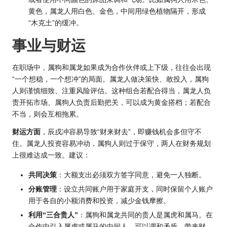
黄色，属龙人用白色、金色，中间用绿色植物隔开，形成
“木克土”的缓冲。
事业与财运
在职场中，属狗和属龙如果成为合作伙伴或上下级，往往会出现
“一个想稳，一个想冲”的局面。属龙人做决策快、敢投入，属狗
人则谨慎细致、注重风险评估。这种组合若配合得当，属龙人负
责开拓市场、属狗人负责后勤把关，可以成为黄金搭档；若配合
不当，则会互相拖累。
财运方面
，辰戌冲容易导致“财来财去”，即赚钱机会多但守不
住。属龙人投资容易冲动，属狗人则过于保守，两人在财务规划
上很难达成一致。建议：
共同决策
：大额支出必须双方签字同意，避免一人独断。
分账管理
：设立共同账户用于家庭开支，同时保留个人账户
用于各自的小额消费和投资，减少金钱摩擦。
利用“三合贵人”
：属狗和属龙共同的贵人是属虎和属马。在
合作中引入属虎或属马的中间人，可以调和矛盾，带来财