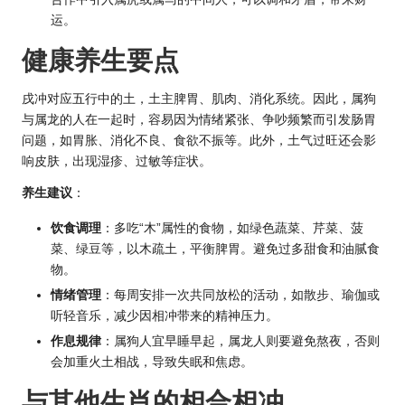
运。
健康养生要点
戌冲对应五行中的土，土主脾胃、肌肉、消化系统。因此，属狗
与属龙的人在一起时，容易因为情绪紧张、争吵频繁而引发肠胃
问题，如胃胀、消化不良、食欲不振等。此外，土气过旺还会影
响皮肤，出现湿疹、过敏等症状。
养生建议
：
饮食调理
：多吃“木”属性的食物，如绿色蔬菜、芹菜、菠
菜、绿豆等，以木疏土，平衡脾胃。避免过多甜食和油腻食
物。
情绪管理
：每周安排一次共同放松的活动，如散步、瑜伽或
听轻音乐，减少因相冲带来的精神压力。
作息规律
：属狗人宜早睡早起，属龙人则要避免熬夜，否则
会加重火土相战，导致失眠和焦虑。
与其他
生肖的
相合相冲