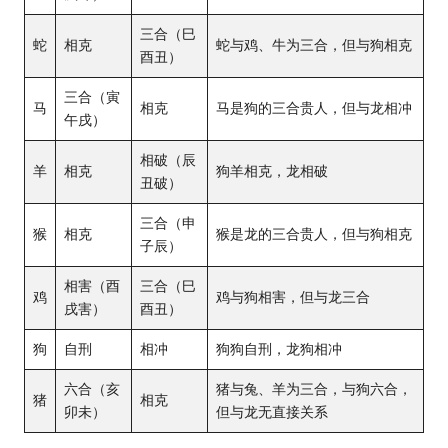
三合（巳
蛇
相克
蛇与鸡、牛为三合，但与狗相克
酉丑）
三合（寅
马
相克
马是狗的三合贵人，但与龙相冲
午戌）
相破（辰
羊
相克
狗羊相克，龙相破
丑破）
三合（申
猴
相克
猴是龙的三合贵人，但与狗相克
子辰）
相害（酉
三合（巳
鸡
鸡与狗相害，但与龙三合
戌害）
酉丑）
狗
自刑
相冲
狗狗自刑，龙狗相冲
六合（亥
猪与兔、羊为三合，与狗六合，
猪
相克
卯未）
但与龙无直接关系