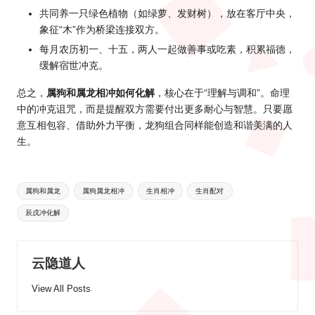
共同养一只绿色植物（如绿萝、发财树），放在客厅中央，
象征“木”作为桥梁连接双方。
每月农历初一、十五，两人一起做善事或吃素，积累福德，
缓解宿世冲克。
总之，
属狗和属龙相冲如何化解
，核心在于“理解与调和”。命理
中的冲克诅咒，而是提醒双方需要付出更多耐心与智慧。只要愿
意互相包容、借助外力平衡，龙狗组合同样能创造和谐美满的人
生。
Tags:
属狗和属龙
属狗属龙相冲
生肖相冲
生肖配对
辰戌冲化解
云隐道人
View All Posts