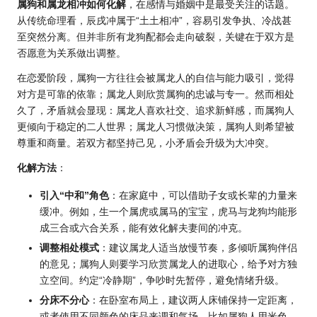
属狗和属龙
相冲如何化解
，在感情与婚姻中是最受关注的话题。
从传统命理看，辰戌冲属于“土土相冲”，容易引发争执、冷战甚
至突然分离。但并非所有龙狗配都会走向破裂，关键在于双方是
否愿意为关系做出调整。
在恋爱阶段，属狗一方往往会被属龙人的自信与能力吸引，觉得
对方是可靠的依靠；属龙人则欣赏属狗的忠诚与专一。然而相处
久了，矛盾就会显现：属龙人喜欢社交、追求新鲜感，而属狗人
更倾向于稳定的二人世界；属龙人习惯做决策，属狗人则希望被
尊重和商量。若双方都坚持己见，小矛盾会升级为大冲突。
化解方法
：
引入“中和”角色
：在家庭中，可以借助子女或长辈的力量来
缓冲。例如，生一个属虎或属马的宝宝，虎马与龙狗均能形
成三合或六合关系，能有效化解夫妻间的冲克。
调整相处模式
：建议属龙人适当放慢节奏，多倾听属狗伴侣
的意见；属狗人则要学习欣赏属龙人的进取心，给予对方独
立空间。约定“冷静期”，争吵时先暂停，避免情绪升级。
分床不分心
：在卧室布局上，建议两人床铺保持一定距离，
或者使用不同颜色的床品来调和气场。比如属狗人用米色、