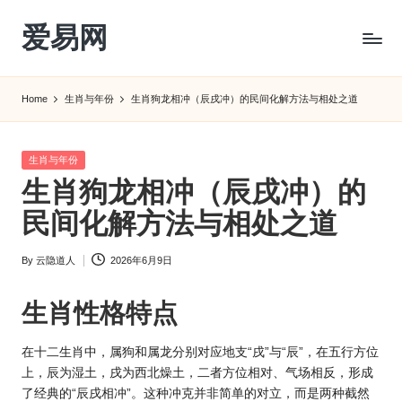
爱易网
Skip
to
公
content
历
Home
生肖与年份
生肖狗龙相冲（辰戌冲）的民间化解方法与相处之道
阳
历
转
Posted
生肖与年份
农
in
生肖狗龙相冲（辰戌冲）的
历
阴
民间化解方法与相处之道
历
查
By
云隐道人
2026年6月9日
Posted
询
by
_2ebc.com
生肖
性格特点
在十二生肖中，属狗和属龙分别对应地支“戌”与“辰”，在五行方位
上，辰为湿土，戌为西北燥土，二者方位相对、气场相反，形成
了经典的“辰戌相冲”。这种冲克并非简单的对立，而是两种截然