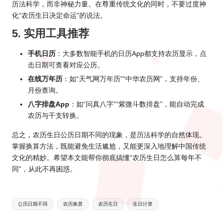
历法科学，而非神秘力量。在尊重传统文化的同时，不要过度神
化“农历生日决定命运”的说法。
5. 实用工具推荐
手机日历
：大多数智能手机的日历App都支持农历显示，点
击日期可查看对应公历。
在线万年历
：如“天气网万年历”“中华农历网”，支持年份、
月份查询。
八字排盘App
：如“问真八字”“紫微斗数排盘”，能自动完成
农历与干支转换。
总之，农历生日公历日期不同的现象，是历法科学的自然体现。
掌握换算方法，既能避免生活尴尬，又能更深入地理解中国传统
文化的精妙。希望本文能帮你彻底搞懂“农历生日怎么算每年不
同”，从此不再困惑。
Tags:
公历日期不同
农历换算
农历生日
生日计算