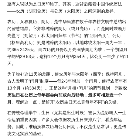
至有人误以为是日历印错了。其实，这背后藏着中国传统历法
——农历（阴阳合历）与公历（太阳历）之间深刻的差异。
农历，又称夏历、阴历，是中华民族在数千年农耕文明中总结出
的智慧结晶。它并非纯粹的阴历（纯月亮历），而是同时兼顾月
亮盈亏（朔望月）和太阳回归年（节气）的“阴阳合历”。公历
（格里高利历）则是纯粹的太阳历，以地球绕太阳一周为一年，
约365.2425天。而农历的月份以月亮圆缺周期为准，一个朔望月
平均约29.53天，这样12个月只有约354天，比公历一年少了约11
天。
为了弥补这11天的差距，使农历年与太阳年（四季）保持同步，
古人发明了“闰月”制度——每2-3年增加一个闰月，使得农历年有
13个月（约384天）。正是这种“月相+闰月”的调节机制，导致
农
历生日在公历上每年都会向前或向后移动，最多可相差近一个
月
。理解这一点，是解开“农历生日怎么算每年不同”的关键。
在传统命理学中，生日（尤其是出生时辰）被认为是影响人一生
命运的重要因素，许多人会依据农历生日来排八字、看流年
运
势
。因此，准确换算农历与公历日期，不仅是生活常识，更是传
统文化实践的基础。