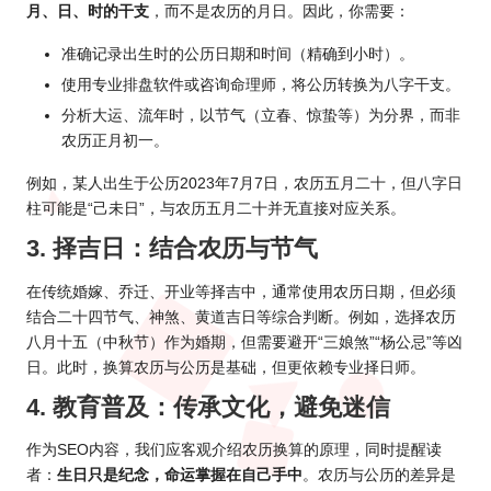
月、日、时的干支
，而不是农历的月日。因此，你需要：
准确记录出生时的公历日期和时间（精确到小时）。
使用专业排盘软件或咨询命理师，将公历转换为八字干支。
分析大运、流年时，以节气（立春、惊蛰等）为分界，而非
农历正月初一。
例如，某人出生于公
历202
3年7月7日，农历五月二十，但八字日
柱可能是“己未日”，与农历五月二十并无直接对应关系。
3. 择吉日：结合农历与节气
在传统婚嫁、乔迁、开业等择吉中，通常使用农历日期，但必须
结合二十四节气、神煞、黄道吉日等综合判断。例如，选择农历
八月十五（中秋节）作为婚期，但需要避开“三娘煞”“杨公忌”等凶
日。此时，换算农历与公历是基础，但更依赖专业择日师。
4. 教育普及：传承文化，避免迷信
作为SEO内容，我们应客观介绍农历换算的原理，同时提醒读
者：
生日只是纪念，命运掌握在自己手中
。农历与公历的差异是