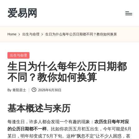
爱易网
Skip
to
公
content
历
Home
出生与命理
生日为什么每年公历日期都不同？教你如何换算
阳
历
转
Posted
出生与命理
农
in
生日为什么每年公历日期都
历
阴
不同？教你如何换算
历
查
By
青阳居士
2026年6月30日
Posted
询
by
_2ebc.com
基本概述与来历
每逢生日，许多人都会发现一个有趣的现象：
农历生日每年对应
的公历日期都不一样
。比如你农历五月初五出生，今年可能是6月
某日，明年却变成了5月下旬。这种“飘忽不定”让不少人困惑，甚