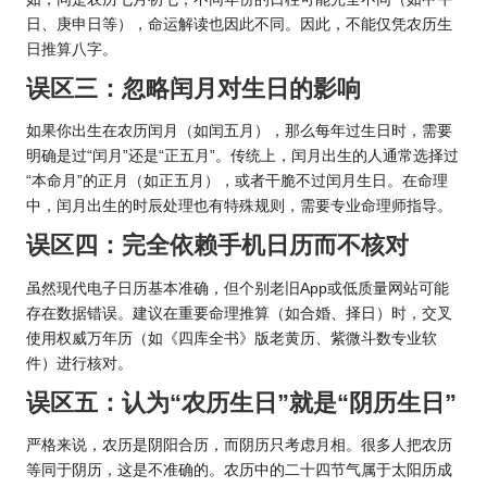
日、庚申日等），命运解读也因此不同。因此，不能仅凭农历生
日推算八字。
误区三：忽略闰月对生日的影响
如果你出生在农历闰月（如闰五月），那么每年过生日时，需要
明确是过“闰月”还是“正五月”。传统上，闰月出生的人通常选择过
“本命月”的正月（如正五月），或者干脆不过闰月生日。在命理
中，闰月出生的时辰处理也有特殊规则，需要专业命理师指导。
误区四：完全依赖手机日历而不核对
虽然现代电子日历基本准确，但个别老旧App或低质量网站可能
存在数据错误。建议在重要命理推算（如合婚、择日）时，交叉
使用权威万年历（如《四库全书》版老黄历、紫微斗数专业软
件）进行核对。
误区五：认为“农历生日”就是“阴历生日”
严格来说，农历是阴阳合历，而阴历只考虑月相。很多人把农历
等同于阴历，这是不准确的。农历中的二十四节气属于太阳历成