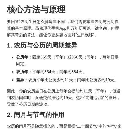
核心方法与原理
要回答“农历生日怎么算每年不同”，我们需要掌握农历与公历换
算的基本原理。虽然现代手机App和万年历可以一键查询，但理
解其背后的算法，能让你更从容地面对“生日飘移”。
1. 农历与公历的周期差异
公历年
：固定365天（平年）或366天（闰年），每年日期
固定。
农历年
：平年约354天，闰年约384天。
差异
：农历平年比公历少约11天；闰年比公历多约19天。
因此，
你的农历生日
在公历上每年会提前约11天（平年），但遇
到农历闰年时，又会突然推迟约19天。这种“前进-后退”的循环，
导致了公历日期的波动。
2. 闰月与节气的作用
农历的闰月不是随意插入的，而是根据“二十四节气”中的“中气”来