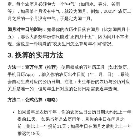
定。每个农历月必须包含一个“中气”（如雨水、春分、谷雨
等），如果某个月没有中气，就设为闰月。例如，2023年农历二
月之后的一个月没有中气，于是定为闰二月。
闰月对生日的影响
：如果你的农历生日落在闰月（比如闰四月十
五），那么大多数年份你只能过“正四月十五”，因为闰月不常出
现。这也是一种特殊的“农历生日怎么算每年不同”情况。
3. 换算的实用方法
方法一：查万年历（推荐）
使用权威的万年历工具（如老
黄历
、
手机日历App），输入你的农历出生日期（年、月、日），系统
会自动生成对应的公历日期。注意：出生年份的农历与公历对应
关系是唯一的，但每年生日对应的公历日期需要逐年查询。
方法二：公式估算（粗略）
如果当年是农历平年，你的农历生日公历日期大约比上一年
提前11天。 如果当年是农历闰年，且你的生日在闰月之
前，则比上一年提前11天；如果生日在闰月之后则比上一年
推迟约19天。