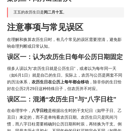
王五的农历生日是
闰二月十五
。
注意事项与常见误区
在理解和换算农历生日时，有几个常见的误区需要澄清，避免影
响命理判断或日常认知。
误区一：认为农历生日每年公历日期固定
很多人误以为“农历生日就是公历生日”，或者以为每年同一天
（如6月1日）就是自己的生日。实际上，农历与公历是两套不同
的历法体系，
农历生日在公历上每年都会移动
，除非你的生日恰
好在公历2月29日这种特殊日子，但农历并不对应。
误区二：混淆“农历生日”与“八字日柱”
在命理学中，
八字日柱
是根据出生时的干支纪日（如甲子日、乙
丑日）来定的，而不是单纯看农历日期。农历生日只是民间习
惯，而八字日柱需要精确到公历日期和时辰，再转换为干支。例
如，同是农历七月初七，不同年份的日柱可能完全不同（如甲午