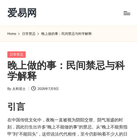
爱易网
Skip
to
公
content
历
Home
日常禁忌
晚上做的事：民间禁忌与科学解释
阳
历
转
Posted
日常禁忌
农
in
晚上做的事：民间禁忌与科
历
阴
学解释
历
查
By
太和居士
2026年7月9日
Posted
询
by
_2ebc.com
引言
在中国传统文
化中，夜晚一直被视为阴阳交替、阴气渐盛的时
刻，因此衍生出许多“晚上不能做的事”的禁忌。从
“晚上不能剪
指
甲”到“不能回头”，这些说法代代相传，至今仍影响着不少人的日