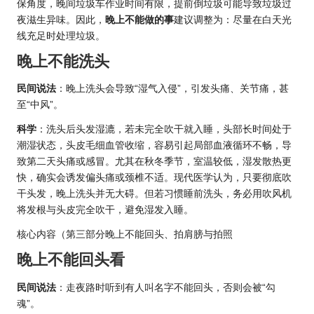
保角度，晚间垃圾车作业时间有限，提前倒垃圾可能导致垃圾过
夜滋生异味。因此，
晚上不能做的事
建议调整为：尽量在白天光
线充足时处理垃圾。
晚上不能洗头
民间说法
：晚上洗头会导致“湿气入侵”，引发头痛、关节痛，甚
至“中风”。
科学
：洗头后头发湿漉，若未完全吹干就入睡，头部长时间处于
潮湿状态，头皮毛细血管收缩，容易引起局部血液循环不畅，导
致第二天头痛或感冒。尤其在秋冬季节，室温较低，湿发散热更
快，确实会诱发偏头痛或颈椎不适。现代医学认为，只要彻底吹
干头发，晚上洗头并无大碍。但若习惯睡前洗头，务必用吹风机
将发根与头皮完全吹干，避免湿发入睡。
核心内容（第三部分晚上不能回头、拍肩膀与拍照
晚上不能回头看
民间说法
：走夜路时听到有人叫名字不能回头，否则会被“勾
魂”。