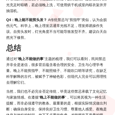
光充足时晾晒，若必须晚上洗，可使用烘干机或室内晾衣架并开
抽湿机。
Q4：晚上能不能剪头发？
A传统禁忌与“剪指甲”类似，认为会损
伤元气。科学上，晚上理发店通常光线不足，理发师易操作失
误。自剪头发时，灯光角度不当可能导致发型不齐。建议白天自
然光下修剪。
总结
通过对“
晚上不能做的事
”主题的梳理，我们可以看到，民间禁忌
并非全是迷信，很多背后蕴含着合理的安全、卫生与心理学考
量。晚上不能剪指甲、不能照镜子、不能吹口哨等讲究，在缺乏
科学解释的古代，被赋予了神秘色彩，但现代人完全可以用理性
去理解它们。
当然，我们也不必完全否定传统，毕竟这些禁忌承载了文化记忆
与家族情感。在遵循“
晚上不能做的事
”，可以将其视为一种生活
提醒，而非必须遵守的教条。最重要的是，根据实际情况做出判
断：确保自身安全、保持良好卫生习惯、尊重他人感受。夜晚是