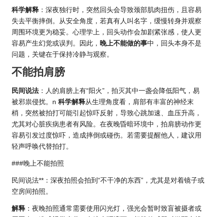
科学解释
：深夜独行时，突然回头会导致颈部肌肉扭伤，且容易
失去平衡摔倒。从安全角度，若真有人叫名字，缓慢转身并观察
周围环境更为稳妥。心理学上，回头动作会加剧紧张感，使人更
容易产生幻觉或误判。因此，
晚上不能做的事
中，回头本身不是
问题，关键在于保持冷静与观察。
不能拍肩膀
民间说法
：人的肩膀上有“阳火”，拍灭其中一盏会降低阳气，易
被邪祟侵扰。n
科学解释
从生理角度看，肩部有丰富的神经末
梢，突然被拍打可能引起惊吓反射，导致心跳加速、血压升高，
尤其对心脏疾病患者有风险。在夜晚昏暗环境中，拍肩膀动作更
容易引发过度惊吓，造成摔倒或碰伤。若需要提醒他人，建议用
轻声呼唤代替拍打。
###晚上不能拍照
民间说法**：深夜拍照会拍到“不干净的东西”，尤其是对着镜子或
空房间拍照。
解释
：夜晚拍照通常需要使用闪光灯，强光会暂时致盲被摄者或