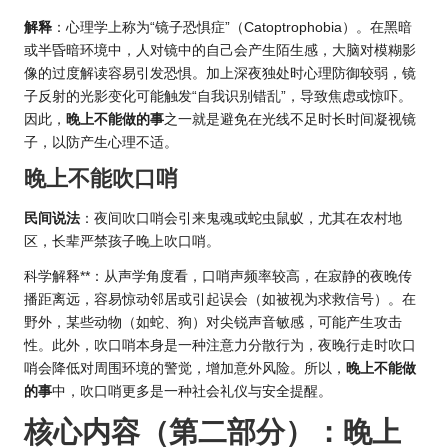
解释
：心理学上称为“镜子恐惧症”（Catoptrophobia）。在黑暗
或半昏暗环境中，人对镜中的自己会产生陌生感，大脑对模糊影
像的过度解读容易引发恐惧。加上深夜独处时心理防御较弱，镜
子反射的光影变化可能触发“自我识别错乱”，导致焦虑或惊吓。
因此，
晚上不能做的事
之一就是避免在光线不足时长时间凝视镜
子，以防产生心理不适。
晚上不能吹口哨
民间说法
：夜间吹口哨会引来鬼魂或蛇虫鼠蚁，尤其在农村地
区，长辈严禁孩子晚上吹口哨。
科学解释**：从声学角度看，口哨声频率较高，在寂静的夜晚传
播距离远，容易惊动邻居或引起误会（如被视为求救信号）。在
野外，某些动物（如蛇、狗）对尖锐声音敏感，可能产生攻击
性。此外，吹口哨本身是一种注意力分散行为，夜晚行走时吹口
哨会降低对周围环境的警觉，增加意外风险。所以，
晚上不能做
的事
中，吹口哨更多是一种社会礼仪与安全提醒。
核心内容（第二部分）：晚上