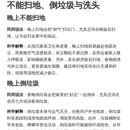
不能扫地、倒垃圾与洗头
晚上不能扫地
民间说法
：晚上扫地会把“财气”扫出门，尤其忌讳在晚饭后扫
地，认为会扫走家中的福运。
科学解释
：从现代家居卫生角度看，晚上扫地容易扬起地面灰
尘，而夜晚空气湿度较高，灰尘颗粒不易沉降，反而会被家人吸
入呼吸道，影响睡眠质量。另外，若在厨房饭后扫地，食物残渣
与灰尘混合，更容易滋生细菌。建议将扫地安排在白天通风时
段，或使用湿拖把减少扬尘。
晚上倒垃圾
民间说法
：夜晚倒垃圾会把家里的“好运”一起倒掉，尤其忌讳在
农历七月或深夜倒垃圾。
科学解释
：倒垃圾本身与运气无关，但夜间户外光线差，倒垃圾
时容易踩到湿滑地面或绊倒，增加受伤风险。此外，垃圾桶附近
常有老鼠、蟑螂等害虫活动，倒垃圾时可能被惊吓或咬伤。从环