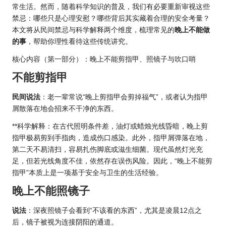
常生活。然而，随着科学知识的普及，我们有必要重新审视这些
禁忌：哪些只是心理安慰？哪些背后其实藏着合理的安全考量？
本文将从民间禁忌与科学解释两个维度，梳理常见的
晚上不能做
的事
，帮助你理性看待这些传统讲究。
核心内容（第一部分）：晚上不能剪指甲、照镜子与吹口哨
不能剪指甲
民间说法
：老一辈常说
“晚上剪指甲
会剪掉福气”，或者认为指甲
屑散落在地会招来不干净的东西。
**科学解释：在古代照明条件差，油灯或蜡烛光线昏暗，晚上剪
指甲极易剪到手指肉，造成伤口感染。此外，指甲屑弹落在地，
第二天不易清扫，容易扎伤脚底或滋生细菌。现代虽然灯光充
足，但若光线角度不佳，依然存在误伤风险。因此，“晚上不能剪
指甲”本质上是一项基于安全与卫生的生活经验。
晚上不能照镜子
说法
：深夜照镜子会看到“不该看的东西”，尤其是凌晨12点之
后，镜子被视为连接阴阳的通道。