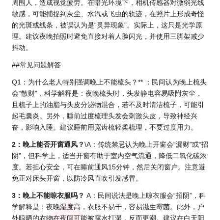
周围人，造成视觉疲劳。在暗光环境下，相机传感器对微弱光线
敏感，可能捕捉到灰尘、水汽或飞虫的轨迹，在照片上形成奇怪
的光斑或线条，被误认为是“灵异现象”。实际上，这只是光学原
理。建议夜晚拍照时避免直接对着人脸闪光，并使用三脚架减少
抖动。
##常见问题解答
Q1：为什么老人特别强调晚上不能梳头？** ：民间认为晚上梳头
会“散财”，科学解释是：夜晚梳头时，头发静电容易吸附灰尘，
且梳子上的油脂与头皮分泌物混合，若不及时清洁梳子，可能引
起毛囊炎。另外，睡前过度梳理头发会刺激头皮，导致神经兴
奋，影响入睡。建议睡前用宽齿梳轻柔梳理，不要过度用力。
2：晚上能否开窗通风？
\A：传统禁忌认为晚上开窗会“漏财”或“招
阴”，但科学上，适当开窗有助于室内空气流通，降低二氧化碳浓
度。若担心安全，可在睡前通风15分钟，然后关闭窗户。注意避
免正对床头开窗，以防冷风直吹引发感冒。
3：晚上不能晾衣服吗？
A：民间说法是晚上晾衣服会“招阴”，科
学解释是：夜晚湿度高，衣服不易干，容易滋生霉菌。此外，户
外晾晒的衣物在夜间可能被露水打湿，反而更潮。建议在白天阳