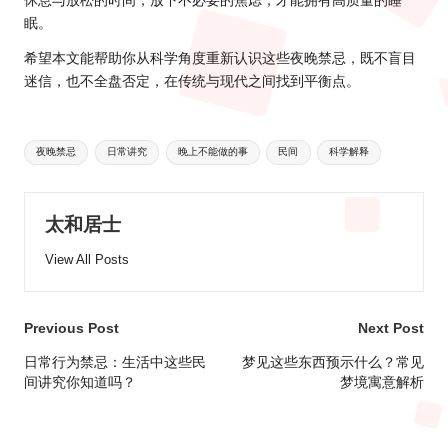
休息与放松的时间，放下不必要的焦虑，才能拥有高质量的睡
眠。
希望本文能帮助你从科学角度重新认识这些夜晚禁忌，既不盲目
迷信，也不全盘否定，在传统与现代之间找到平衡点。
Tags:
夜晚禁忌
日常讲究
晚上不能做的事
民间
科学解释
太和居士
View All Posts
Post
Previous Post
Next Post
navigation
日常行为禁忌：生活中这些民
梦见这些东西预示什么？常见
间讲究你知道吗？
梦境寓意解析